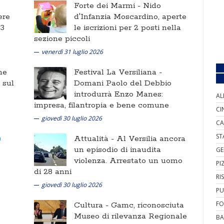
Forte dei Marmi -
Nido
ere
d'Infanzia Moscardino, aperte
 3
le iscrizioni per 2 posti nella
sezione piccoli
venerdì 31 luglio 2026
ne
Festival La Versiliana -
i sul
Domani Paolo del Debbio
introdurrà Enzo Manes:
AL
impresa, filantropia e bene comune
CI
giovedì 30 luglio 2026
CA
ST
Attualità -
Al Versilia ancora
un episodio di inaudita
GE
violenza. Arrestato un uomo
PI
di 28 anni
RI
giovedì 30 luglio 2026
PU
FO
Cultura -
Gamc, riconosciuta
Museo di rilevanza Regionale
BA