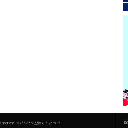
I
ternet che "vive" Viareggio e la Versilia