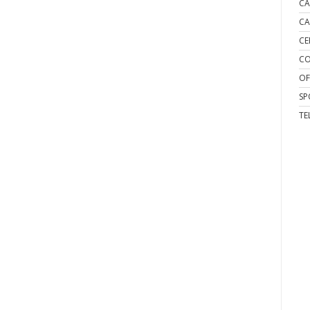
CA
CA
CE
CO
OF
SP
TE