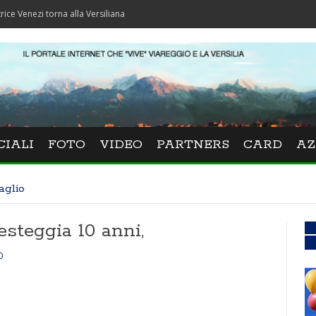
i torna alla Versiliana
CIALI
FOTO
VIDEO
PARTNERS
CARD
AZ
aglio
steggia 10 anni,
0