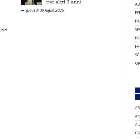
per altri 3 anni
AB
giovedì 30 luglio 2026
PE
PA
cci
SP
PA
FA
SC
OR
AB
AN
AU
CA