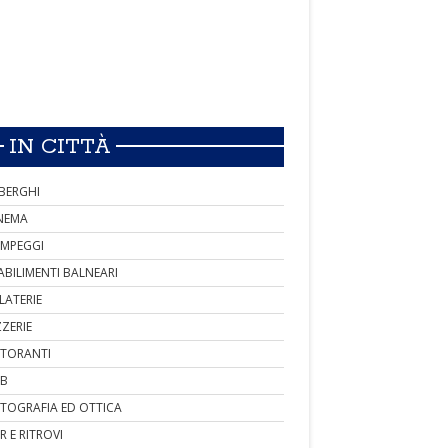
IN CITTÀ
BERGHI
NEMA
MPEGGI
ABILIMENTI BALNEARI
LATERIE
ZZERIE
STORANTI
B
TOGRAFIA ED OTTICA
R E RITROVI