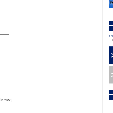
---------
C
---------
lle Muse)
---------