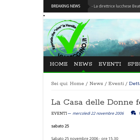
Festival La Versiliana - La direttrice lucchese Beatrice Venez
BREAKING NEWS
HOME
NEWS
EVENTI
SPE
Sei qui:
Home
/
News
/
Eventi
/
Dett
La Casa delle Donne fe
mercoledì 22 novembre 2006
EVENTI
sabato 25
Sabato 25 novembre 2006 - ore 15,30