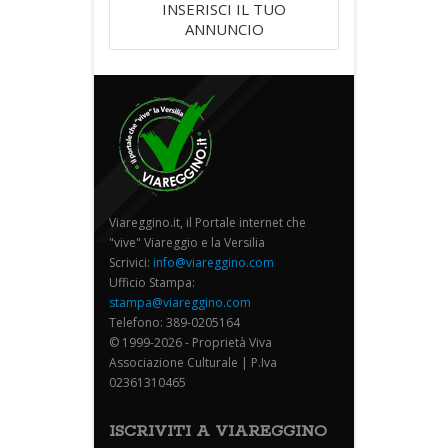
INSERISCI IL TUO
ANNUNCIO
Viareggino.it, il Portale internet che
"vive" Viareggio e la Versilia
Scrivici:
info@viareggino.com
Ufficio Stampa:
stampa@viareggino.com
Telefono: 389-0205164
© 1999-2026 - Proprietà Viva
Associazione Culturale | P.Iva
02361310465
ISCRIVITI A VIAREGGINO