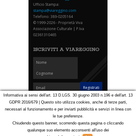
Ufficio Stampa:
stampa@viareggino.com
Telefono: 389-0205164
© 1999-2026 - Proprietà Viva
Associazione Culturale | P.Iva
02361310465
ISCRIVITI A VIAREGGINO
Informativa ai sensi dell'art. 13 D.LGS. 30 giugno 2003 n.196 e dell'art. 13
GDPR 2016/679 | Questo sito utilizza cookies, anche di terze parti,
Homepage
Notizie
Speciali
Eventi
Foto Carnevale
necessari al funzionamento e per inviarti pubblicità e servizi in linea con
Foto Viareggino
Partners
Contatti
le tue preferenze.
Privacy e Cookie Policy
Mappa
Chiudendo questo banner, scorrendo questa pagina o cliccando
qualunque suo elemento acconsenti all'uso dei
123171845