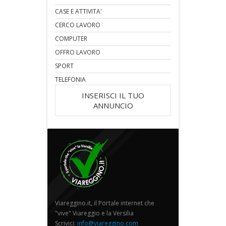
CASE E ATTIVITA'
CERCO LAVORO
COMPUTER
OFFRO LAVORO
SPORT
TELEFONIA
INSERISCI IL TUO
ANNUNCIO
Viareggino.it, il Portale internet che
"vive" Viareggio e la Versilia
Scrivici:
info@viareggino.com