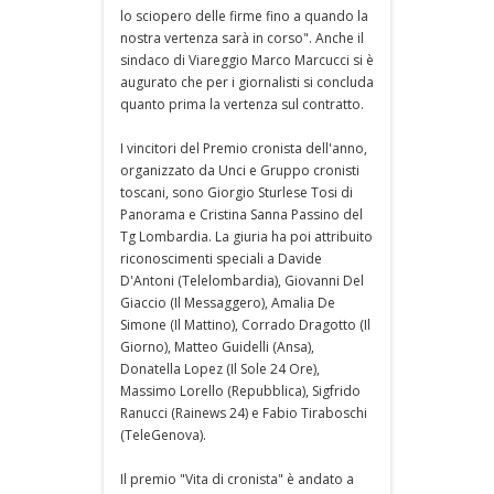
lo sciopero delle firme fino a quando la
nostra vertenza sarà in corso". Anche il
sindaco di Viareggio Marco Marcucci si è
augurato che per i giornalisti si concluda
quanto prima la vertenza sul contratto.
I vincitori del Premio cronista dell'anno,
organizzato da Unci e Gruppo cronisti
toscani, sono Giorgio Sturlese Tosi di
Panorama e Cristina Sanna Passino del
Tg Lombardia. La giuria ha poi attribuito
riconoscimenti speciali a Davide
D'Antoni (Telelombardia), Giovanni Del
Giaccio (Il Messaggero), Amalia De
Simone (Il Mattino), Corrado Dragotto (Il
Giorno), Matteo Guidelli (Ansa),
Donatella Lopez (Il Sole 24 Ore),
Massimo Lorello (Repubblica), Sigfrido
Ranucci (Rainews 24) e Fabio Tiraboschi
(TeleGenova).
Il premio "Vita di cronista" è andato a