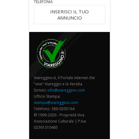
TELEFONIA
INSERISCI IL TUO
ANNUNCIO
Viareggino.it, il Portale internet che
"vive" Viareggio e la Versilia
Scrivici:
info@viareggino.com
Ufficio Stampa:
stampa@viareggino.com
Telefono: 389-0205164
© 1999-2026 - Proprietà Viva
Associazione Culturale | P.Iva
02361310465