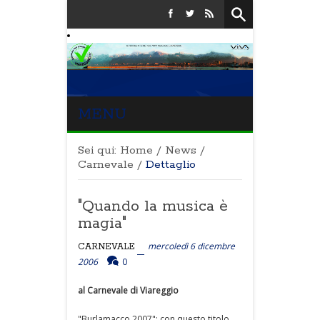
MENU
Sei qui:
Home
/
News
/
Carnevale
/
Dettaglio
"Quando la musica è
magia"
mercoledì 6 dicembre
CARNEVALE
2006
0
al Carnevale di Viareggio
"Burlamacco 2007": con questo titolo