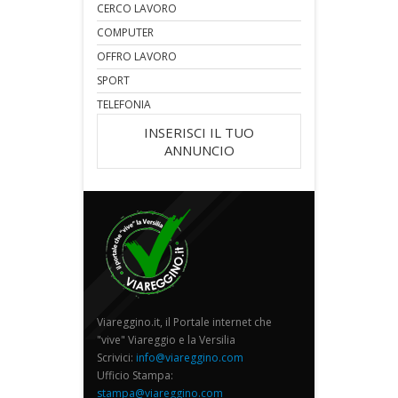
CERCO LAVORO
COMPUTER
OFFRO LAVORO
SPORT
TELEFONIA
INSERISCI IL TUO
ANNUNCIO
Viareggino.it, il Portale internet che
"vive" Viareggio e la Versilia
Scrivici:
info@viareggino.com
Ufficio Stampa:
stampa@viareggino.com