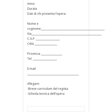
Anno
Durata
Dati di chi presenta l’opera:
Nome e
cognome___________________________________________________
Via________________________________________________________
C.A.P. ___________________
Città __________________
Provincia _________________
Tel. ___________________
E-mail
_________________________________________
Allegare:
-Breve curriculum del regista.
-Scheda tecnica dell’opera