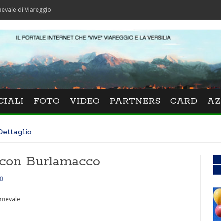
iareggio
CIALI
FOTO
VIDEO
PARTNERS
CARD
AZ
Dettaglio
a con Burlamacco
0
arnevale