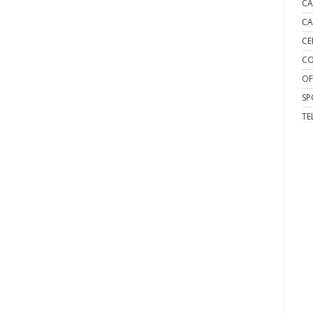
CA
CA
CE
CO
OF
SP
TE