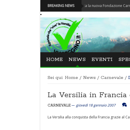
Carnevale - Nominata la nuova Fondazione Carnevale di V
BREAKING NEWS
HOME
NEWS
EVENTI
SPE
Sei qui:
Home
/
News
/
Carnevale
/
La Versilia in Franci
giovedì 18 gennaio 2007
CARNEVALE
La Versilia alla conquista della Francia grazie al C