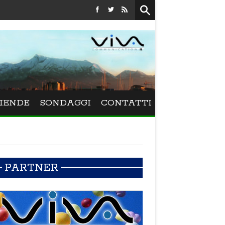
Festival La Versiliana - La direttrice lucchese Beatrice Venez
IENDE
SONDAGGI
CONTATTI
PARTNER