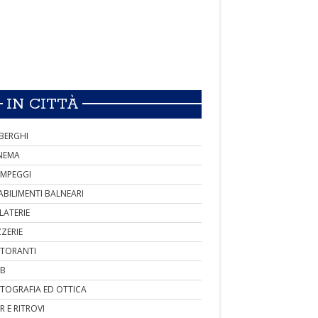
IN CITTÀ
BERGHI
NEMA
MPEGGI
ABILIMENTI BALNEARI
LATERIE
ZZERIE
STORANTI
B
TOGRAFIA ED OTTICA
R E RITROVI