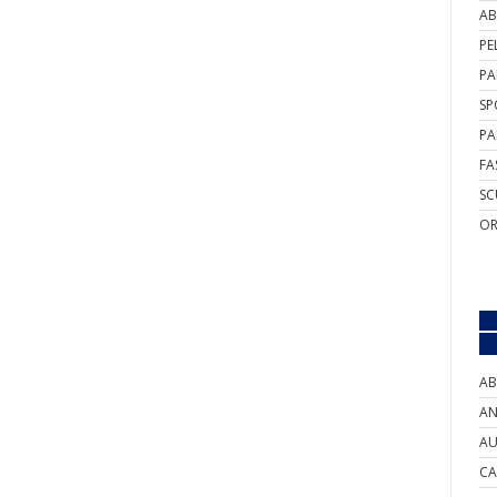
AB
PE
PA
SP
PA
FA
SC
OR
AB
AN
AU
CA