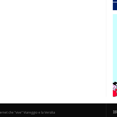
I
ternet che "vive" Viareggio e la Versilia