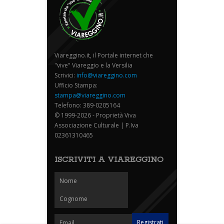
Viareggino.it, il Portale internet che
"vive" Viareggio e la Versilia
Scrivici:
info@viareggino.com
Ufficio Stampa:
stampa@viareggino.com
Telefono: 389-0205164
© 1999-2026 - Proprietà Viva
Associazione Culturale | P.Iva
02361310465
ISCRIVITI A VIAREGGINO