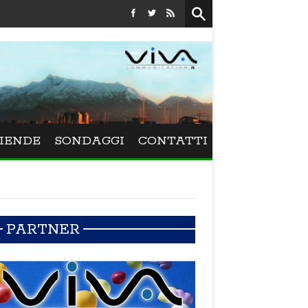
Festival La Versiliana - Maurizio Schweizer porta alla V
IENDE
SONDAGGI
CONTATTI
PARTNER