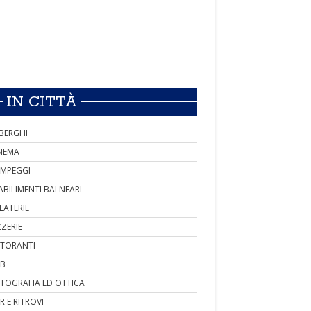
IN CITTÀ
BERGHI
NEMA
MPEGGI
ABILIMENTI BALNEARI
LATERIE
ZZERIE
STORANTI
B
TOGRAFIA ED OTTICA
R E RITROVI