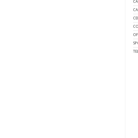
CA
CA
CE
CO
OF
SP
TE