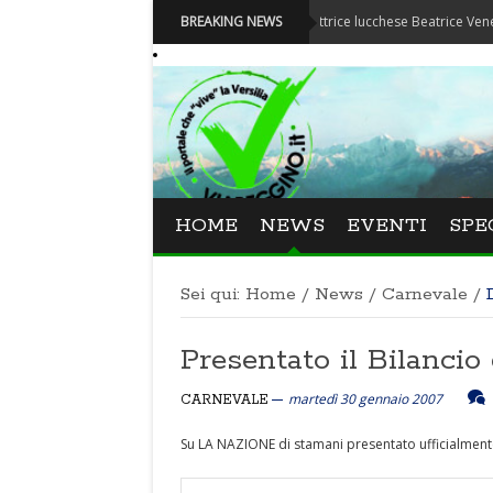
Festival La Versiliana - La direttrice lucchese Beatrice Venezi torna a
BREAKING NEWS
HOME
NEWS
EVENTI
SPE
Sei qui:
Home
/
News
/
Carnevale
/
Presentato il Bilancio
martedì 30 gennaio 2007
CARNEVALE
Su LA NAZIONE di stamani presentato ufficialmente