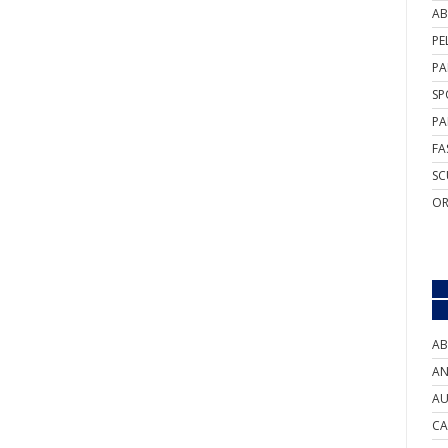
AB
PE
PA
SP
PA
FA
SC
OR
AB
AN
AU
CA