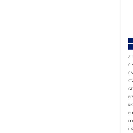
AL
CI
CA
ST
GE
PI
RI
PU
FO
BA