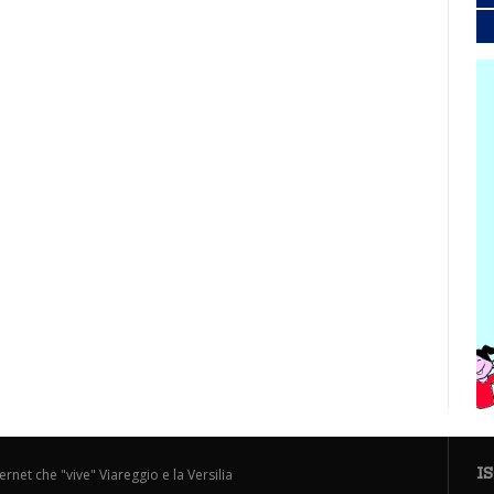
I
ternet che "vive" Viareggio e la Versilia