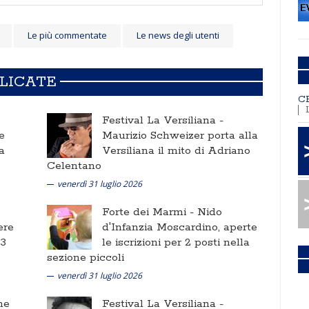
Le più commentate
Le news degli utenti
BLICATE
C
Festival La Versiliana -
e
Maurizio Schweizer porta alla
a
Versiliana il mito di Adriano
Celentano
venerdì 31 luglio 2026
Forte dei Marmi -
Nido
ere
d'Infanzia Moscardino, aperte
 3
le iscrizioni per 2 posti nella
sezione piccoli
venerdì 31 luglio 2026
ne
Festival La Versiliana -