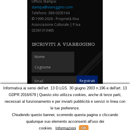
Ufficio Stampa:
stampa@viareggino.com
Telefono: 389-0205164
© 1999-2026 - Proprietà Viva
Associazione Culturale | P.Iva
02361310465
ISCRIVITI A VIAREGGINO
Informativa ai sensi dell'art. 13 D.LGS. 30 giugno 2003 n.196 e dell'art. 13
GDPR 2016/679 | Questo sito utilizza cookies, anche di terze parti,
Homepage
Notizie
Speciali
Eventi
Foto Carnevale
necessari al funzionamento e per inviarti pubblicità e servizi in linea con
Foto Viareggino
Partners
Contatti
le tue preferenze.
Privacy e Cookie Policy
Mappa
Chiudendo questo banner, scorrendo questa pagina o cliccando
qualunque suo elemento acconsenti all'uso dei
123133960
cookies.
Informazioni
OK