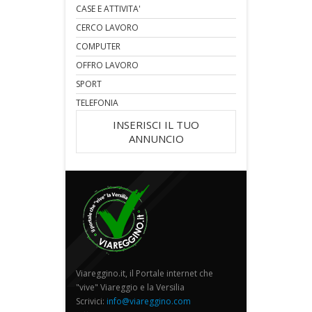
CASE E ATTIVITA'
CERCO LAVORO
COMPUTER
OFFRO LAVORO
SPORT
TELEFONIA
INSERISCI IL TUO
ANNUNCIO
Viareggino.it, il Portale internet che
"vive" Viareggio e la Versilia
Scrivici:
info@viareggino.com