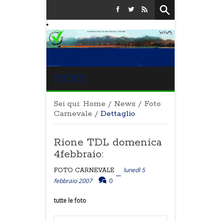
MENU
Sei qui:
Home
/
News
/
Foto
Carnevale
/
Dettaglio
Rione TDL domenica
4febbraio:
lunedì 5
FOTO CARNEVALE
febbraio 2007
0
tutte le foto