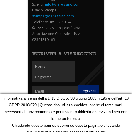
Scrivici:
info@viareggino.com
Ufficio Stampa:
stampa@viareggino.com
Telefono: 389-0205164
© 1999-2026 - Proprietà Viva
Associazione Culturale | P.Iva
02361310465
ISCRIVITI A VIAREGGINO
Informativa ai sensi dell'art. 13 D.LGS. 30 giugno 2003 n.196 e dell'art. 13
GDPR 2016/679 | Questo sito utilizza cookies, anche di terze parti,
Homepage
Notizie
Speciali
Eventi
Foto Carnevale
necessari al funzionamento e per inviarti pubblicità e servizi in linea con
Foto Viareggino
Partners
Contatti
le tue preferenze.
Privacy e Cookie Policy
Mappa
Chiudendo questo banner, scorrendo questa pagina o cliccando