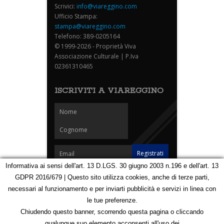
Scrivici:
info@viareggino.com
Ufficio Stampa:
stampa@viareggino.com
Telefono: 389-0205164
© 1999-2026 - Proprietà Viva
Associazione Culturale | P.Iva
02361310465
ISCRIVITI A VIAREGGINO
Informativa ai sensi dell'art. 13 D.LGS. 30 giugno 2003 n.196 e dell'art. 13
GDPR 2016/679 | Questo sito utilizza cookies, anche di terze parti,
Homepage
Notizie
Speciali
Eventi
Foto Carnevale
necessari al funzionamento e per inviarti pubblicità e servizi in linea con
Foto Viareggino
Partners
Contatti
le tue preferenze.
Privacy e Cookie Policy
Mappa
Chiudendo questo banner, scorrendo questa pagina o cliccando
qualunque suo elemento acconsenti all'uso dei