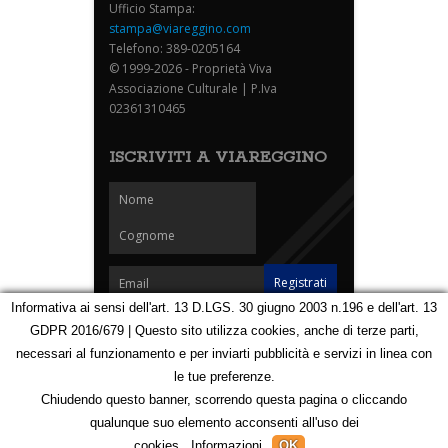
Ufficio Stampa:
stampa@viareggino.com
Telefono: 389-0205164
© 1999-2026 - Proprietà Viva
Associazione Culturale | P.Iva
02361310465
ISCRIVITI A VIAREGGINO
Informativa ai sensi dell'art. 13 D.LGS. 30 giugno 2003 n.196 e dell'art. 13
GDPR 2016/679 | Questo sito utilizza cookies, anche di terze parti,
Homepage
Notizie
Speciali
Eventi
Foto Carnevale
necessari al funzionamento e per inviarti pubblicità e servizi in linea con
Foto Viareggino
Partners
Contatti
le tue preferenze.
Privacy e Cookie Policy
Mappa
Chiudendo questo banner, scorrendo questa pagina o cliccando
qualunque suo elemento acconsenti all'uso dei
123090564
cookies.
Informazioni
OK