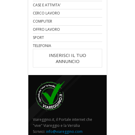
CASE E ATTIVITA'
CERCO LAVORO
COMPUTER
OFFRO LAVORO
SPORT
TELEFONIA
INSERISCI IL TUO
ANNUNCIO
Viareggino.it, il Portale internet che
"vive" Viareggio e la Versilia
Scrivici:
info@viareggino.com