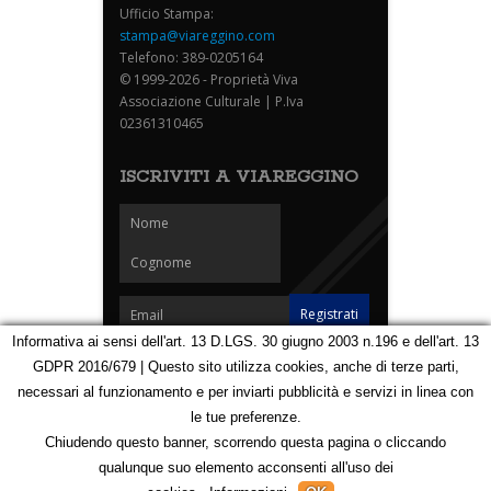
Ufficio Stampa:
stampa@viareggino.com
Telefono: 389-0205164
© 1999-2026 - Proprietà Viva
Associazione Culturale | P.Iva
02361310465
ISCRIVITI A VIAREGGINO
Informativa ai sensi dell'art. 13 D.LGS. 30 giugno 2003 n.196 e dell'art. 13
GDPR 2016/679 | Questo sito utilizza cookies, anche di terze parti,
Homepage
Notizie
Speciali
Eventi
Foto Carnevale
necessari al funzionamento e per inviarti pubblicità e servizi in linea con
Foto Viareggino
Partners
Contatti
le tue preferenze.
Privacy e Cookie Policy
Mappa
Chiudendo questo banner, scorrendo questa pagina o cliccando
qualunque suo elemento acconsenti all'uso dei
123095081