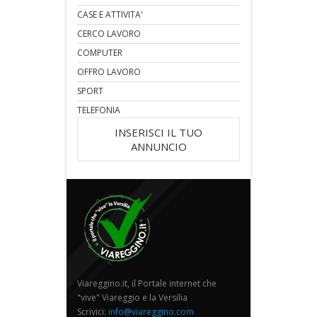
CASE E ATTIVITA'
CERCO LAVORO
COMPUTER
OFFRO LAVORO
SPORT
TELEFONIA
INSERISCI IL TUO
ANNUNCIO
Viareggino.it, il Portale internet che
"vive" Viareggio e la Versilia
Scrivici:
info@viareggino.com