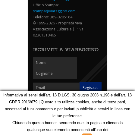
Ufficio Stampa:
stampa@viareggino.com
Telefono: 389-0205164
© 1999-2026 - Proprietà Viva
Associazione Culturale | P.Iva
02361310465
ISCRIVITI A VIAREGGINO
Informativa ai sensi dell'art. 13 D.LGS. 30 giugno 2003 n.196 e dell'art. 13
GDPR 2016/679 | Questo sito utilizza cookies, anche di terze parti,
Homepage
Notizie
Speciali
Eventi
Foto Carnevale
necessari al funzionamento e per inviarti pubblicità e servizi in linea con
Foto Viareggino
Partners
Contatti
le tue preferenze.
Privacy e Cookie Policy
Mappa
Chiudendo questo banner, scorrendo questa pagina o cliccando
qualunque suo elemento acconsenti all'uso dei