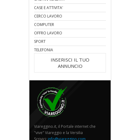
CASE E ATTIVITA'
CERCO LAVORO
COMPUTER
OFFRO LAVORO
SPORT
TELEFONIA
INSERISCI IL TUO
ANNUNCIO
Viareggino.it, il Portale internet che
"vive" Viareggio e la Versilia
Scrivici:
info@viareggino.com