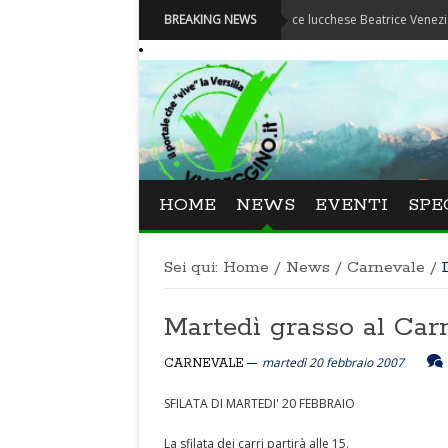
Festival La Versiliana - La direttrice lucchese Beatrice Venezi torna alla
BREAKING NEWS
HOME
NEWS
EVENTI
SPE
Sei qui:
Home
/
News
/
Carnevale
/
Martedì grasso al Car
martedì 20 febbraio 2007
CARNEVALE
SFILATA DI MARTEDI' 20 FEBBRAIO
La sfilata dei carri partirà alle 15.