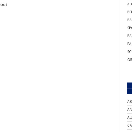
cci
AB
PE
PA
SP
PA
FA
SC
OR
AB
AN
AU
CA