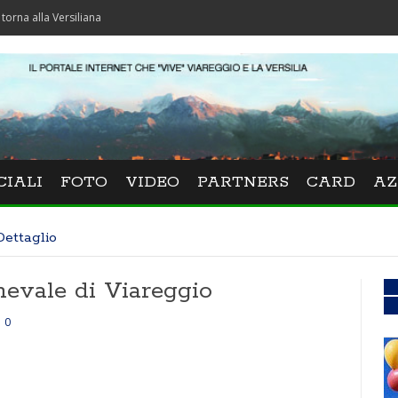
 Versiliana
CIALI
FOTO
VIDEO
PARTNERS
CARD
AZ
Dettaglio
nevale di Viareggio
0