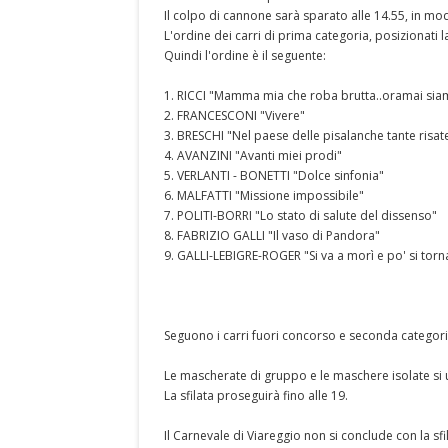
Il colpo di cannone sarà sparato alle 14.55, in modo
L'ordine dei carri di prima categoria, posizionati 
Quindi l'ordine è il seguente:
1. RICCI "Mamma mia che roba brutta..oramai siamo
2. FRANCESCONI "Vivere"
3. BRESCHI "Nel paese delle pisalanche tante risa
4. AVANZINI "Avanti miei prodi"
5. VERLANTI - BONETTI "Dolce sinfonia"
6. MALFATTI "Missione impossibile"
7. POLITI-BORRI "Lo stato di salute del dissenso"
8. FABRIZIO GALLI "Il vaso di Pandora"
9. GALLI-LEBIGRE-ROGER "Si va a morì e po' si torn
Seguono i carri fuori concorso e seconda categori
Le mascherate di gruppo e le maschere isolate si un
La sfilata proseguirà fino alle 19.
Il Carnevale di Viareggio non si conclude con la 