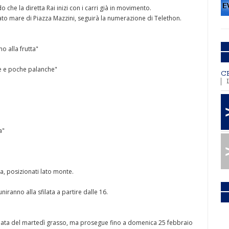
 che la diretta Rai inizi con i carri già in movimento.
lato mare di Piazza Mazzini, seguirà la numerazione di Telethon.
 alla frutta"
te e poche palanche"
C
a"
a, posizionati lato monte.
iranno alla sfilata a partire dalle 16.
sfilata del martedì grasso, ma prosegue fino a domenica 25 febbraio