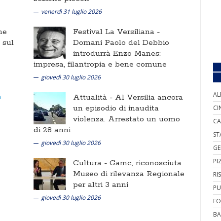
venerdì 31 luglio 2026
ne
Festival La Versiliana -
i sul
Domani Paolo del Debbio
introdurrà Enzo Manes:
impresa, filantropia e bene comune
giovedì 30 luglio 2026
AL
Attualità -
Al Versilia ancora
un episodio di inaudita
CI
violenza. Arrestato un uomo
CA
di 28 anni
ST
giovedì 30 luglio 2026
GE
PI
Cultura -
Gamc, riconosciuta
Museo di rilevanza Regionale
RI
per altri 3 anni
PU
giovedì 30 luglio 2026
FO
BA