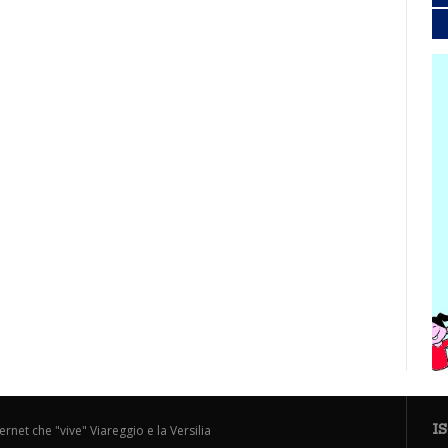
I
ternet che "vive" Viareggio e la Versilia