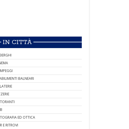
IN CITTÀ
BERGHI
NEMA
MPEGGI
ABILIMENTI BALNEARI
LATERIE
ZZERIE
STORANTI
B
TOGRAFIA ED OTTICA
R E RITROVI