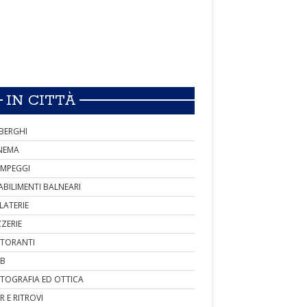
IN CITTÀ
BERGHI
NEMA
MPEGGI
ABILIMENTI BALNEARI
LATERIE
ZZERIE
STORANTI
B
TOGRAFIA ED OTTICA
R E RITROVI