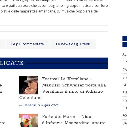
bianca e paillets rosse che accompagnano il gruppo musicale con loro
llo stile delle majorettes americane, su musiche popolari e del
Le più commentate
Le news degli utenti
AL
BLICATE
CI
CA
ST
Festival La Versiliana -
e
Maurizio Schweizer porta alla
GE
a
Versiliana il mito di Adriano
PI
Celentano
RI
venerdì 31 luglio 2026
PU
FO
Forte dei Marmi -
Nido
ere
d'Infanzia Moscardino, aperte
BA