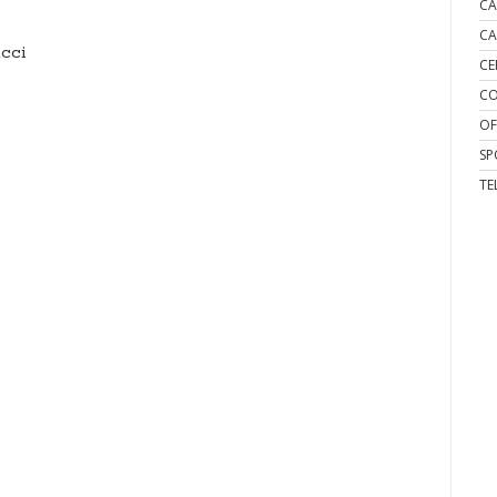
CA
CA
cci
CE
CO
OF
SP
TE