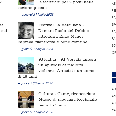
 3
le iscrizioni per 2 posti nella
AB
sezione piccoli
PE
venerdì 31 luglio 2026
PA
ne
Festival La Versiliana -
SP
i sul
Domani Paolo del Debbio
PA
introdurrà Enzo Manes:
FA
impresa, filantropia e bene comune
SC
giovedì 30 luglio 2026
OR
Attualità -
Al Versilia ancora
un episodio di inaudita
violenza. Arrestato un uomo
di 28 anni
giovedì 30 luglio 2026
AB
Cultura -
Gamc, riconosciuta
AN
Museo di rilevanza Regionale
AU
per altri 3 anni
CA
giovedì 30 luglio 2026