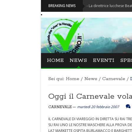
Festival La Versiliana - La direttrice lucchese Beatrice Venez
BREAKING NEWS
HOME
NEWS
EVENTI
SPE
Sei qui:
Home
/
News
/
Carnevale
/
Oggi il Carnevale vol
martedì 20 febbraio 2007
CARNEVALE
IL CARNEVALE DI VIAREGGIO IN DIRETTA SU RAI TRE
SU RAI UNO LE NOSTRE MASCHERE ALLA PROVA D
LA7 MARKETTE OSPITA BURLAMACCO E BARGHETT