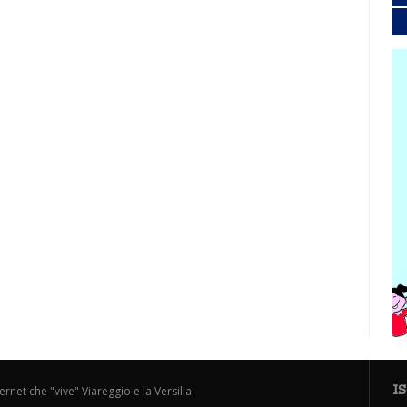
I
ternet che "vive" Viareggio e la Versilia