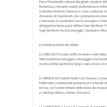
Piero Chiambretti, Adriano Barghetti, vincitore d
Burlamacco. Bonanni vestito da Burlamacco entrerà 
costruttori Roberto Vannucci e Carlo Lombardi. Ad
domande di Chiambretti, che commenterà le immagi
L'intervento si concluderà con la consegna a Chia
delegazione fanno parte Stefano Nari del Rione T
Vagli del Rione Vecchia Viareggio, Giampiero Alloi
Le bande presenti alla sfilata:
LA LIBECCIATA Il caldo soffio di vento e note della
della tradizione viareggina, messaggera nel mondo 
mostra anche quest’anno lungo i viali a mare e le st
LA VERSILIA Ed è subito festa! Con il bianco, il ros
folkloristico, tradizionale presenza al Carnevale d
briosa, con le tinte brillanti delle divise dei musi
e i twirlings sfilano a tempo di musica.
LA CAMPAGNOLA Torna al Carnevale di Viareggio il