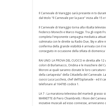
Il Carnevale di Viareggio sarà presente in tv durant
dal titolo "Il Carnevale per la pace" inizia alle 15 e
Il Carnevale di Viareggio torna alla ribalta televisi
Federico Monechi e Marco Hagge. Tra gli ospiti Fra
completa l'imponente campagna mediatica attuata 
culminata con le dirette su Radio Due, Sky e altre 
conferma della grande visibilità è arrivata con il r
conseguito in occasione della sfilata di domenica 
RAI UNO: LA PROVA DEL CUOCO in diretta alle 12 u
colori di Burlamacco, Ondina e le maschere del Ca
Moroni ai quali saranno donate le loro caricature 
della cartapesta" della Cittadella del Carnevale. La
cuoco Luca Lucchesi, chef dell'Esplanade - ed il c
telefonare al 164785 codice 1.
LA 7 : La maratona televisiva del martedi grasso s
MARKETTE di Piero Chiambretti. I Rioni del Carneval
iniziative musicali ad esso connesse, arriveranno 