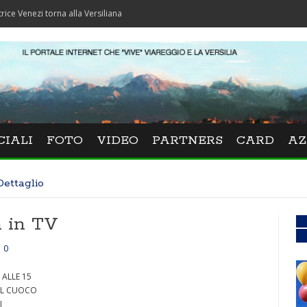
i torna alla Versiliana
CIALI
FOTO
VIDEO
PARTNERS
CARD
AZ
Dettaglio
a in TV
0
 ALLE 15
EL CUOCO
I