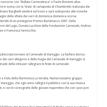
el concorso con "Ballata Carnevalesca" e Paolo Bonanni alias
in scena con la 'testa' di cartapesta di Chiambretti realizzata dai
riano Barghetti siederà sul trono e sarà sottoposto alle ironiche
ni della sfilata dei carri di domenica domenica scorsa.
mbretti di un prestigioso Premio Burlamacco 2007. Della
orre del Lago, Donata Lucchesi della Fondazione Carnevale, Andrea
sio e Francesca Farnocchia.
 Libecciata tornano al Carnevale di Viareggio. La fanfara storica
dei carri allegorici e della magia del Carnevale di Viareggio si
rade della città per rallegrare le feste di carnevale.
so e il blu della filarmonica La Versilia. Numerosissimo gruppo
i Viareggio, che ogni anno rallegra il pubblico con la sua musica
cisti, e con le coreografie delle giovani majorettes che con i pon pon
 folklore del gruppo “la Campagnola” di Marlia con la sua musica