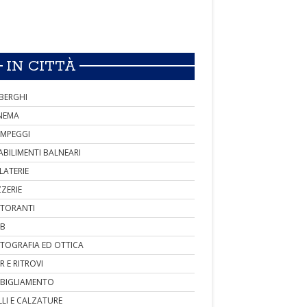
IN CITTÀ
BERGHI
NEMA
MPEGGI
ABILIMENTI BALNEARI
LATERIE
ZZERIE
STORANTI
B
TOGRAFIA ED OTTICA
R E RITROVI
BIGLIAMENTO
LLI E CALZATURE