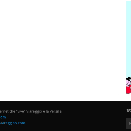
I
ternet che "vive" Viareggio e la Versilia
.com
iareggino.com