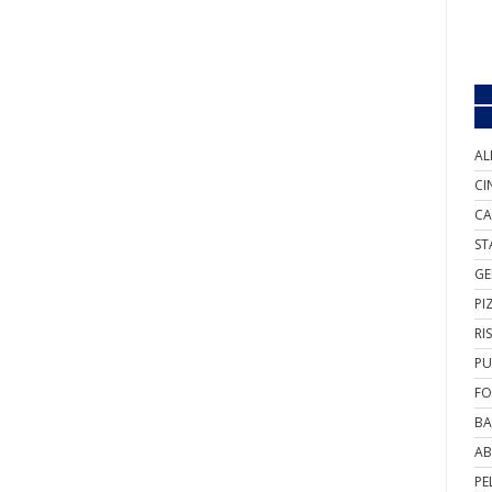
AL
CI
CA
ST
GE
PI
RI
PU
FO
BA
AB
PE