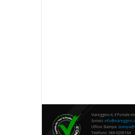
Viareggino.it, il Portale in
Scrivici:
info@viareggino
Ufficio Stampa:
stampa@v
Telefono: 389-0205164