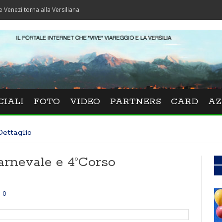
torna alla Versiliana
CIALI
FOTO
VIDEO
PARTNERS
CARD
AZ
Dettaglio
arnevale e 4°Corso
0