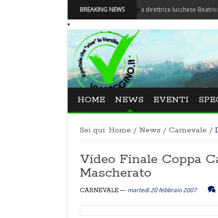
Festival La Versiliana - La direttrice lucchese Beatrice Venezi 
BREAKING NEWS
HOME
NEWS
EVENTI
SPE
Sei qui:
Home
/
News
/
Carnevale
/
Video Finale Coppa C
Mascherato
martedì 20 febbraio 2007
CARNEVALE