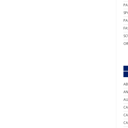
PA
SP
PA
FA
SC
OR
AB
AN
AU
CA
CA
CA