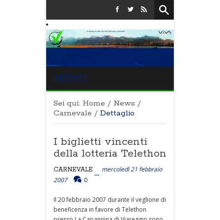
MENU
Sei qui:
Home
/
News
/
Carnevale
/
Dettaglio
I biglietti vincenti
della lotteria Telethon
mercoledì 21 febbraio
CARNEVALE
2007
0
Il 20 febbraio 2007 durante il veglione di
beneficenza in favore di Telethon
presso La Capannina di Viareggio sono