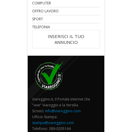
COMPUTER
OFFRO LAVORO
SPORT
TELEFONIA
INSERISCI IL TUO
ANNUNCIO
Viareggino.it, il Portale internet che
"vive" Viareggio e la Versilia
Scrivici:
info@viareggino.com
Ufficio Stampa:
stampa@viareggino.com
Telefono: 389-0205164