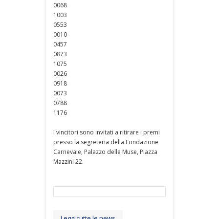
0068
1003
0553
0010
0457
0873
1075
0026
0918
0073
0788
1176
I vincitori sono invitati a ritirare i premi
presso la segreteria della Fondazione
Carnevale, Palazzo delle Muse, Piazza
Mazzini 22.
Leggi tutte le news