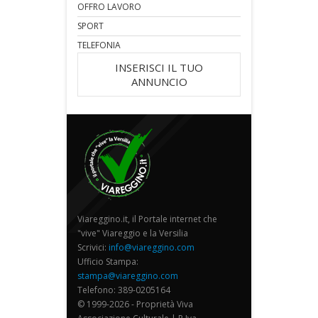
OFFRO LAVORO
SPORT
TELEFONIA
INSERISCI IL TUO
ANNUNCIO
Viareggino.it, il Portale internet che
"vive" Viareggio e la Versilia
Scrivici:
info@viareggino.com
Ufficio Stampa:
stampa@viareggino.com
Telefono: 389-0205164
© 1999-2026 - Proprietà Viva