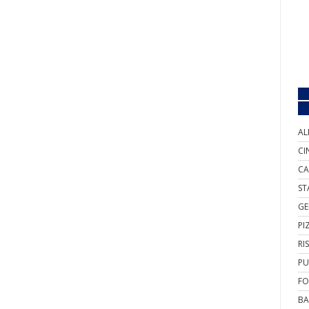
AL
CI
CA
ST
GE
PI
RI
PU
FO
BA