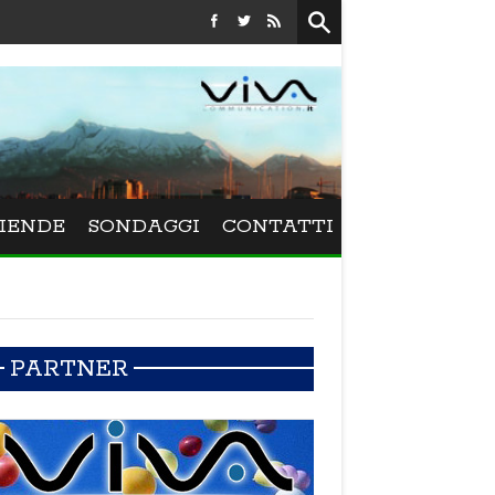
Festival La Versiliana - La direttrice lucchese Beatrice Venezi
IENDE
SONDAGGI
CONTATTI
PARTNER