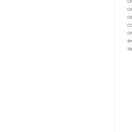
CA
CA
CE
CO
OF
SP
TE