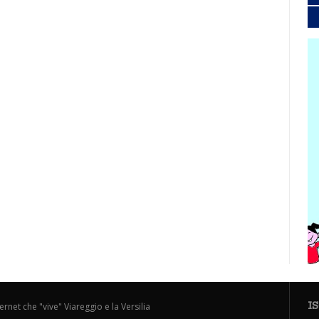
I
ternet che "vive" Viareggio e la Versilia