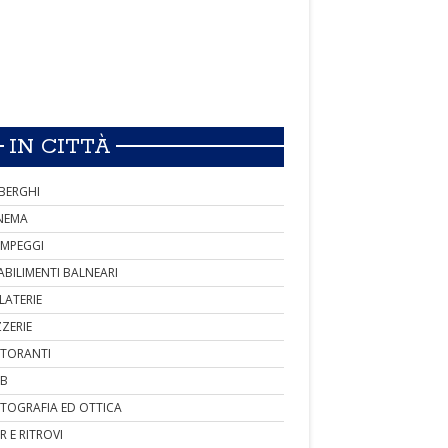
IN CITTÀ
BERGHI
NEMA
MPEGGI
ABILIMENTI BALNEARI
LATERIE
ZZERIE
STORANTI
B
TOGRAFIA ED OTTICA
R E RITROVI