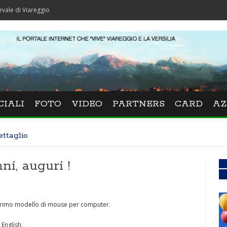
areggio
CIALI
FOTO
VIDEO
PARTNERS
CARD
AZ
ettaglio
i, auguri !
 primo modello di mouse per computer.
 English.