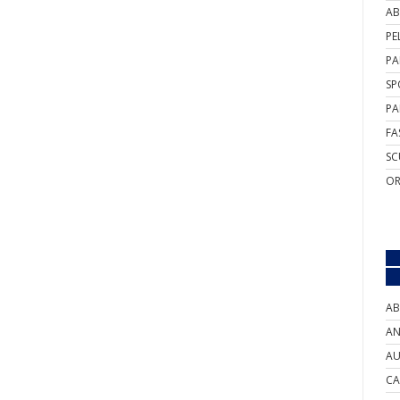
AB
PE
PA
SP
PA
FA
SC
OR
AB
AN
AU
CA