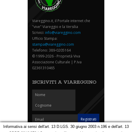
Viareggino.it, il Portale internet che
"vive" Viareggio e la Versilia
Scrivici:
info@viareggino.com
Ufficio Stampa:
stampa@viareggino.com
Telefono: 389-0205164
© 1999-2026 - Proprietà Viva
Associazione Culturale | P.Iva
02361310465
ISCRIVITI A VIAREGGINO
Informativa ai sensi dell'art. 13 D.LGS. 30 giugno 2003 n.196 e dell'art. 13