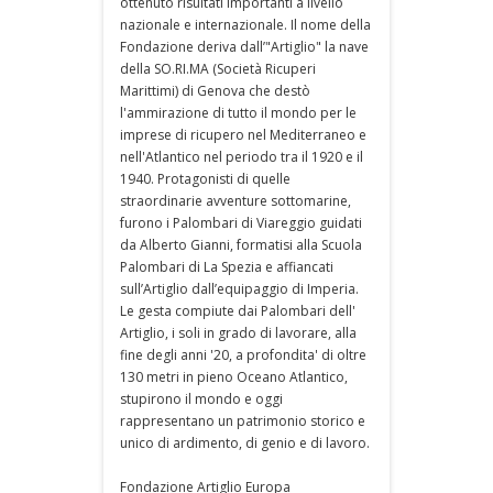
ottenuto risultati importanti a livello
nazionale e internazionale. Il nome della
Fondazione deriva dall’"Artiglio" la nave
della SO.RI.MA (Società Ricuperi
Marittimi) di Genova che destò
l'ammirazione di tutto il mondo per le
imprese di ricupero nel Mediterraneo e
nell'Atlantico nel periodo tra il 1920 e il
1940. Protagonisti di quelle
straordinarie avventure sottomarine,
furono i Palombari di Viareggio guidati
da Alberto Gianni, formatisi alla Scuola
Palombari di La Spezia e affiancati
sull’Artiglio dall’equipaggio di Imperia.
Le gesta compiute dai Palombari dell'
Artiglio, i soli in grado di lavorare, alla
fine degli anni '20, a profondita' di oltre
130 metri in pieno Oceano Atlantico,
stupirono il mondo e oggi
rappresentano un patrimonio storico e
unico di ardimento, di genio e di lavoro.
Fondazione Artiglio Europa