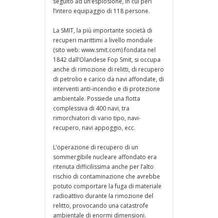
seguito ad un’esplosione, in cui perì
l’intero equipaggio di 118 persone.
La SMIT, la più importante società di
recuperi marittimi a livello mondiale
(sito web: www.smit.com) fondata nel
1842 dall’Olandese Fop Smit, si occupa
anche di rimozione di relitti, di recupero
di petrolio e carico da navi affondate, di
interventi anti-incendio e di protezione
ambientale. Possiede una flotta
complessiva di 400 navi, tra
rimorchiatori di vario tipo, navi-
recupero, navi appoggio, ecc.
L’operazione di recupero di un
sommergibile nucleare affondato era
ritenuta difficilissima anche per l’alto
rischio di contaminazione che avrebbe
potuto comportare la fuga di materiale
radioattivo durante la rimozione del
relitto, provocando una catastrofe
ambientale di enormi dimensioni.