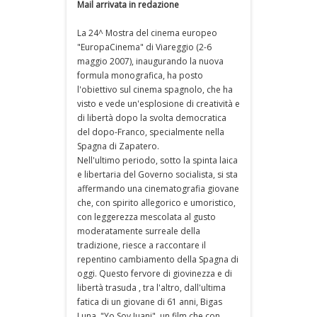
Mail arrivata in redazione
La 24^ Mostra del cinema europeo
"EuropaCinema" di Viareggio (2-6
maggio 2007), inaugurando la nuova
formula monografica, ha posto
l'obiettivo sul cinema spagnolo, che ha
visto e vede un'esplosione di creatività e
di libertà dopo la svolta democratica
del dopo-Franco, specialmente nella
Spagna di Zapatero.
Nell'ultimo periodo, sotto la spinta laica
e libertaria del Governo socialista, si sta
affermando una cinematografia giovane
che, con spirito allegorico e umoristico,
con leggerezza mescolata al gusto
moderatamente surreale della
tradizione, riesce a raccontare il
repentino cambiamento della Spagna di
oggi. Questo fervore di giovinezza e di
libertà trasuda , tra l'altro, dall'ultima
fatica di un giovane di 61 anni, Bigas
Luna, "Yo Soy Juani", un film che con