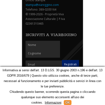
Ufficio Stampa:
stampa@viareggino.com
Telefono: 389-0205164
© 1999-2026 - Proprietà Viva
Associazione Culturale | P.Iva
02361310465
ISCRIVITI A VIAREGGINO
Informativa ai sensi dell'art. 13 D.LGS. 30 giugno 2003 n.196 e dell'art. 13
GDPR 2016/679 | Questo sito utilizza cookies, anche di terze parti,
Homepage
Notizie
Speciali
Eventi
Foto Carnevale
necessari al funzionamento e per inviarti pubblicità e servizi in linea con
Foto Viareggino
Partners
Contatti
le tue preferenze.
Privacy e Cookie Policy
Mappa
Chiudendo questo banner, scorrendo questa pagina o cliccando
qualunque suo elemento acconsenti all'uso dei
123090605
cookies.
Informazioni
OK