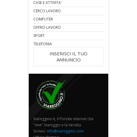
CASE E ATTIVITA'
CERCO LAVORO
COMPUTER
OFFRO LAVORO
SPORT
TELEFONIA
INSERISCI IL TUO
ANNUNCIO
Viareggino.it, il Portale internet che
"vive" Viareggio e la Versilia
Scrivici:
info@viareggino.com