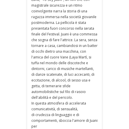
magistrale sicurezza e un ritmo
coinvolgente narra la storia di una
ragazza immersa nella società giovanile
postmoderna. La pellicola è stata
presentata fuori concorso nella serata
finale del Festival. Juani è una commessa
che sogna di fare l'attrice. La sera, senza
tornare a casa, cambiandosi in un batter
di occhi dietro una macchina, con
l'amica del cuore Vane (Laya Martì, si
tuffa nel mondo delle discoteche e
dintorni, carico di musiche martellanti,
di danze scatenate, di luci accecanti, di
eccitazione, di alcool, di sesso usa e
getta, di temerarie sfide
automobilistiche sul filo di rasoio
dell'abilità e del pericolo.
In questa atmosfera di accelerata
comunicatività, di sensualità,
di crudezza di linguaggio e di
comportamenti, sboccia l'amore di Juani
per