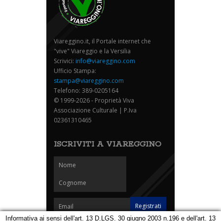
Viareggino.it, il Portale internet che
"vive" Viareggio e la Versilia
Scrivici:
info@viareggino.com
Ufficio Stampa:
stampa@viareggino.com
Telefono: 389-0205164
© 1999-2026 - Proprietà Viva
Associazione Culturale | P.Iva
02361310465
ISCRIVITI A VIAREGGINO
Informativa ai sensi dell'art. 13 D.LGS. 30 giugno 2003 n.196 e dell'art. 13