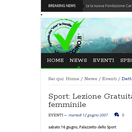
Carnevale - Nominata la nuova Fondazione Carnevale di
BREAKING NEWS
HOME
NEWS
EVENTI
SPE
Sei qui:
Home
/
News
/
Eventi
/
Dett
Sport: Lezione Gratuit
femminile
martedì 12 giugno 2007
0
EVENTI
sabato 16 giugno, Palazzetto dello Sport