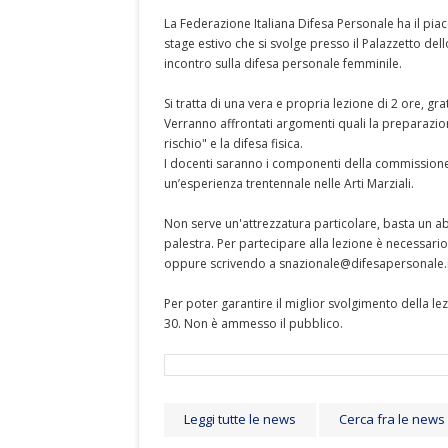
La Federazione Italiana Difesa Personale ha il pi
stage estivo che si svolge presso il Palazzetto del
incontro sulla difesa personale femminile.
Si tratta di una vera e propria lezione di 2 ore, gra
Verranno affrontati argomenti quali la preparazion
rischio" e la difesa fisica.
I docenti saranno i componenti della commissione tec
un’esperienza trentennale nelle Arti Marziali.
Non serve un'attrezzatura particolare, basta un 
palestra. Per partecipare alla lezione è necessa
oppure scrivendo a snazionale@difesapersonale.it
Per poter garantire il miglior svolgimento della l
30. Non è ammesso il pubblico.
Leggi tutte le news
Cerca fra le news