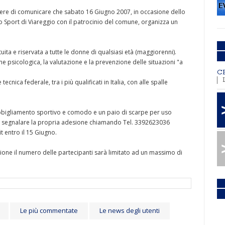
acere di comunicare che sabato 16 Giugno 2007, in occasione dello
lo Sport di Viareggio con il patrocinio del comune, organizza un
tuita e riservata a tutte le donne di qualsiasi età (maggiorenni).
e psicologica, la valutazione e la prevenzione delle situazioni "a
C
nica federale, tra i più qualificati in Italia, con alle spalle
abbigliamento sportivo e comodo e un paio di scarpe per uso
rio segnalare la propria adesione chiamando Tel. 3392623036
 entro il 15 Giugno.
ezione il numero delle partecipanti sarà limitato ad un massimo di
Le più commentate
Le news degli utenti