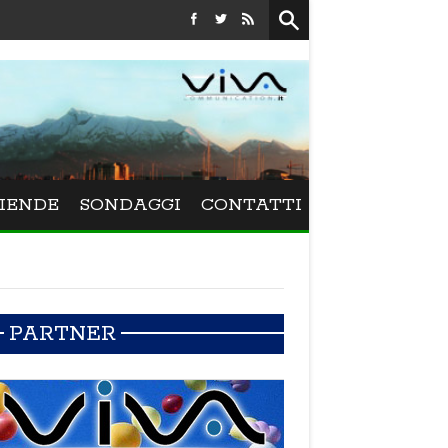
Festival La Versiliana - La direttrice lucchese Beatrice Ven
IENDE
SONDAGGI
CONTATTI
PARTNER