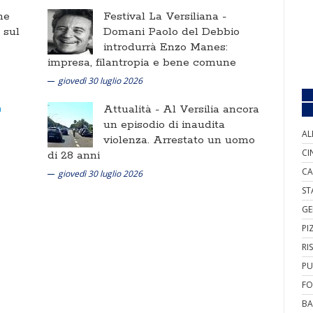
ne
Festival La Versiliana -
i sul
Domani Paolo del Debbio
introdurrà Enzo Manes:
impresa, filantropia e bene comune
giovedì 30 luglio 2026
Attualità -
Al Versilia ancora
un episodio di inaudita
AL
violenza. Arrestato un uomo
CI
di 28 anni
CA
giovedì 30 luglio 2026
ST
GE
PI
RI
PU
FO
BA