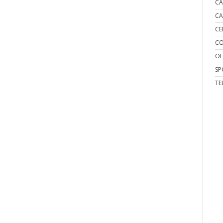
CA
CA
CE
CO
OF
SP
TE