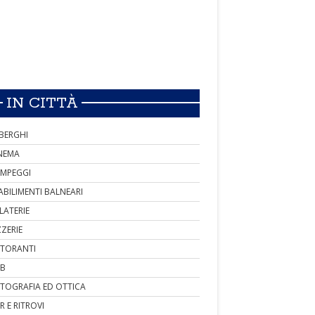
IN CITTÀ
BERGHI
NEMA
MPEGGI
ABILIMENTI BALNEARI
LATERIE
ZZERIE
STORANTI
B
TOGRAFIA ED OTTICA
R E RITROVI