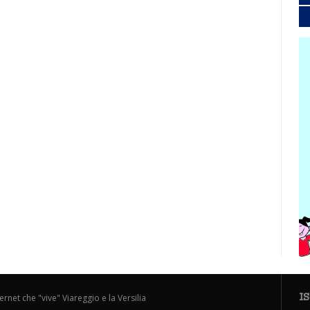
I
ternet che "vive" Viareggio e la Versilia