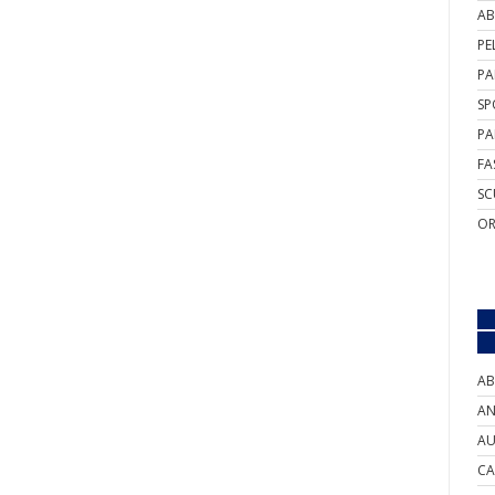
AB
PE
PA
SP
PA
FA
SC
OR
AB
AN
AU
CA