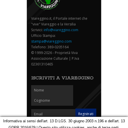
Viareggino.it, il Portale internet che
"vive" Viareggio e la Versilia
Scrivici:
info@viareggino.com
Ufficio Stampa:
stampa@viareggino.com
Telefono: 389-0205164
© 1999-2026 - Proprietà Viva
Associazione Culturale | P.Iva
02361310465
ISCRIVITI A VIAREGGINO
Informativa ai sensi dell'art. 13 D.LGS. 30 giugno 2003 n.196 e dell'art. 13
GDPR 2016/679 | Questo sito utilizza cookies, anche di terze parti,