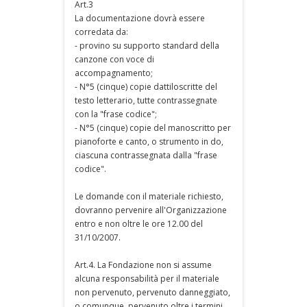
Art.3
La documentazione dovrà essere
corredata da:
- provino su supporto standard della
canzone con voce di
accompagnamento;
- N°5 (cinque) copie dattiloscritte del
testo letterario, tutte contrassegnate
con la "frase codice";
- N°5 (cinque) copie del manoscritto per
pianoforte e canto, o strumento in do,
ciascuna contrassegnata dalla "frase
codice".
Le domande con il materiale richiesto,
dovranno pervenire all'Organizzazione
entro e non oltre le ore 12.00 del
31/10/2007.
Art.4. La Fondazione non si assume
alcuna responsabilità per il materiale
non pervenuto, pervenuto danneggiato,
o comunque, pervenuto oltre i termini