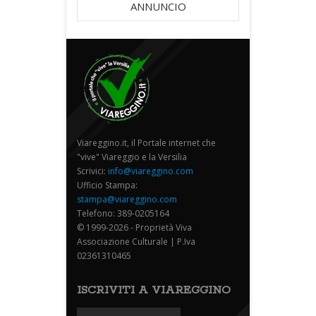
ANNUNCIO
Viareggino.it, il Portale internet che
"vive" Viareggio e la Versilia
Scrivici:
info@viareggino.com
Ufficio Stampa:
stampa@viareggino.com
Telefono: 389-0205164
© 1999-2026 - Proprietà Viva
Associazione Culturale | P.Iva
02361310465
ISCRIVITI A VIAREGGINO