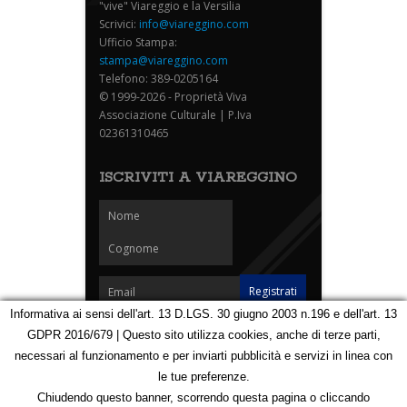
"vive" Viareggio e la Versilia
Scrivici:
info@viareggino.com
Ufficio Stampa:
stampa@viareggino.com
Telefono: 389-0205164
© 1999-2026 - Proprietà Viva
Associazione Culturale | P.Iva
02361310465
ISCRIVITI A VIAREGGINO
Informativa ai sensi dell'art. 13 D.LGS. 30 giugno 2003 n.196 e dell'art. 13
GDPR 2016/679 | Questo sito utilizza cookies, anche di terze parti,
Homepage
Notizie
Speciali
Eventi
Foto Carnevale
necessari al funzionamento e per inviarti pubblicità e servizi in linea con
Foto Viareggino
Partners
Contatti
le tue preferenze.
Privacy e Cookie Policy
Mappa
Chiudendo questo banner, scorrendo questa pagina o cliccando