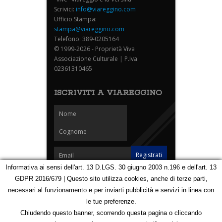
Scrivici:
info@viareggino.com
Ufficio Stampa:
stampa@viareggino.com
Telefono: 389-0205164
© 1999-2026 - Proprietà Viva
Associazione Culturale | P.Iva
02361310465
ISCRIVITI A VIAREGGINO
Informativa ai sensi dell'art. 13 D.LGS. 30 giugno 2003 n.196 e dell'art. 13
GDPR 2016/679 | Questo sito utilizza cookies, anche di terze parti,
Homepage
Notizie
Speciali
Eventi
Foto Carnevale
necessari al funzionamento e per inviarti pubblicità e servizi in linea con
Foto Viareggino
Partners
Contatti
le tue preferenze.
Privacy e Cookie Policy
Mappa
Chiudendo questo banner, scorrendo questa pagina o cliccando