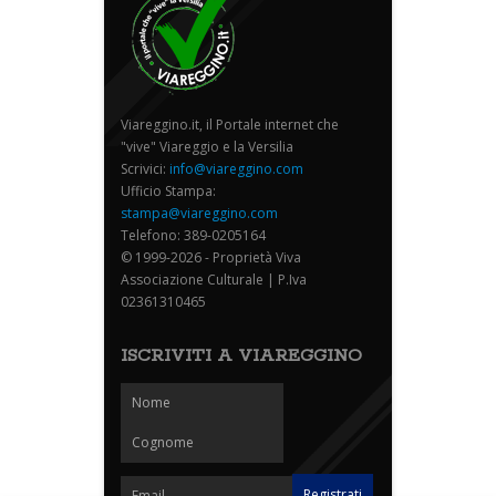
Viareggino.it, il Portale internet che
"vive" Viareggio e la Versilia
Scrivici:
info@viareggino.com
Ufficio Stampa:
stampa@viareggino.com
Telefono: 389-0205164
© 1999-2026 - Proprietà Viva
Associazione Culturale | P.Iva
02361310465
ISCRIVITI A VIAREGGINO