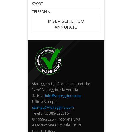
SPORT
TELEFONIA
INSERISCI IL TUO
ANNUNCIO
Viareggino.it, il Portale internet che
"vive" Viareggio e la Versilia
Scrivici:
info@viareggino.com
Ufficio Stampa:
stampa@viareggino.com
Telefono: 389-0205164
© 1999-2026 - Proprietà Viva
Associazione Culturale | P.Iva
02361310465