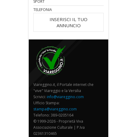
SPORT
TELEFONIA
INSERISCI IL TUO
ANNUNCIO
Viareggino.it, il Portale internet che
"vive" Viareggio e la Versilia
Scrivici:
info@viareggino.com
Ufficio Stampa:
stampa@viareggino.com
Telefono: 389-0205164
© 1999-2026 - Proprietà Viva
Associazione Culturale | P.Iva
02361310465