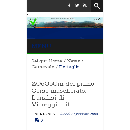
MENU
Sei qui:
Home
/
News
/
Carnevale
/
Dettaglio
ZOoOoOm del primo
Corso mascherato.
L'analisi di
Viareggino.it
lunedì 21 gennaio 2008
CARNEVALE
0