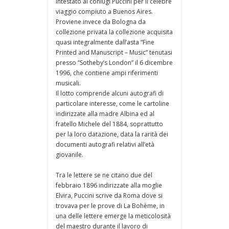
intestato ai coniugi Puccini per il celebre
viaggio compiuto a Buenos Aires.
Proviene invece da Bologna da
collezione privata la collezione acquisita
quasi integralmente dall’asta “Fine
Printed and Manuscript – Music” tenutasi
presso “Sotheby’s London” il 6 dicembre
1996, che contiene ampi riferimenti
musicali.
Il lotto comprende alcuni autografi di
particolare interesse, come le cartoline
indirizzate alla madre Albina ed al
fratello Michele del 1884, soprattutto
per la loro datazione, data la rarità dei
documenti autografi relativi all’età
giovanile.
Tra le lettere se ne citano due del
febbraio 1896 indirizzate alla moglie
Elvira, Puccini scrive da Roma dove si
trovava per le prove di La Bohème, in
una delle lettere emerge la meticolosità
del maestro durante il lavoro di