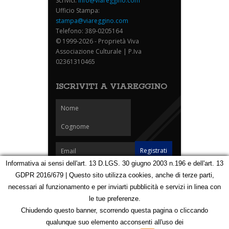
Scrivici:
info@viareggino.com
Ufficio Stampa:
stampa@viareggino.com
Telefono: 389-0205164
© 1999-2026 - Proprietà Viva
Associazione Culturale | P.Iva
02361310465
ISCRIVITI A VIAREGGINO
Informativa ai sensi dell'art. 13 D.LGS. 30 giugno 2003 n.196 e dell'art. 13
GDPR 2016/679 | Questo sito utilizza cookies, anche di terze parti,
Homepage
Notizie
Speciali
Eventi
Foto Carnevale
necessari al funzionamento e per inviarti pubblicità e servizi in linea con
Foto Viareggino
Partners
Contatti
le tue preferenze.
Privacy e Cookie Policy
Mappa
Chiudendo questo banner, scorrendo questa pagina o cliccando
qualunque suo elemento acconsenti all'uso dei