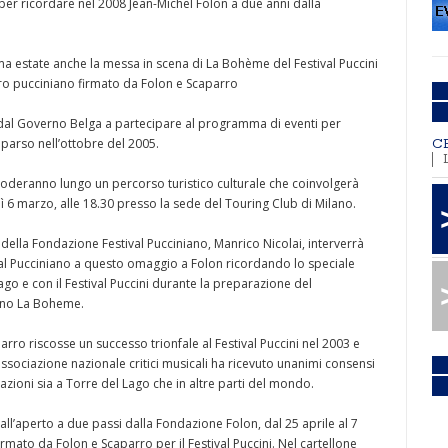
a per ricordare nel 2008 Jean-Michel Folon a due anni dalla
ma estate anche la messa in scena di La Bohème del Festival Puccini
oro pucciniano firmato da Folon e Scaparro
a dal Governo Belga a partecipare al programma di eventi per
mparso nell’ottobre del 2005.
C
 snoderanno lungo un percorso turistico culturale che coinvolgerà
ì 6 marzo, alle 18.30 presso la sede del Touring Club di Milano.
della Fondazione Festival Pucciniano, Manrico Nicolai, interverrà
ival Pucciniano a questo omaggio a Folon ricordando lo speciale
ago e con il Festival Puccini durante la preparazione del
ano La Boheme.
rro riscosse un successo trionfale al Festival Puccini nel 2003 e
’associazione nazionale critici musicali ha ricevuto unanimi consensi
azioni sia a Torre del Lago che in altre parti del mondo.
ll’aperto a due passi dalla Fondazione Folon, dal 25 aprile al 7
irmato da Folon e Scaparro per il Festival Puccini. Nel cartellone