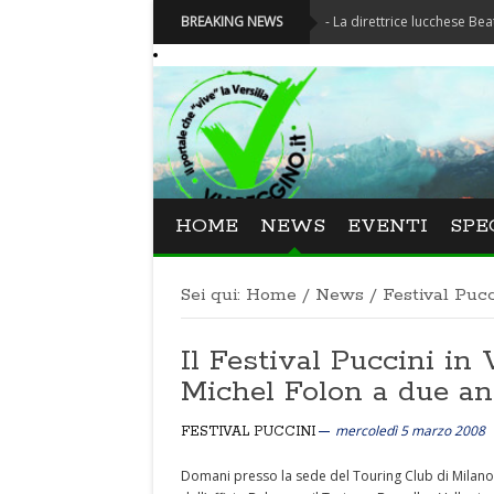
Festival La Versiliana - La direttrice lucchese Beatrice Venez
BREAKING NEWS
HOME
NEWS
EVENTI
SPE
Sei qui:
Home
/
News
/
Festival Pucc
Il Festival Puccini in
Michel Folon a due an
mercoledì 5 marzo 2008
FESTIVAL PUCCINI
Domani presso la sede del Touring Club di Milano