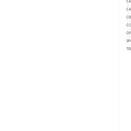
CA
CA
CE
CO
OF
SP
TE