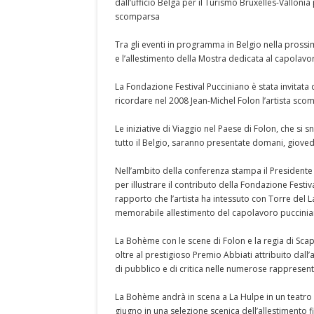
dall’ufficio Belga per il Turismo Bruxelles-Valloni
scomparsa
Tra gli eventi in programma in Belgio nella prossi
e l’allestimento della Mostra dedicata al capolav
La Fondazione Festival Pucciniano è stata invitat
ricordare nel 2008 Jean-Michel Folon l’artista sco
Le iniziative di Viaggio nel Paese di Folon, che si
tutto il Belgio, saranno presentate domani, gioved
Nell’ambito della conferenza stampa il Presidente 
per illustrare il contributo della Fondazione Fest
rapporto che l’artista ha intessuto con Torre del L
memorabile allestimento del capolavoro puccini
La Bohème con le scene di Folon e la regia di Scapa
oltre al prestigioso Premio Abbiati attribuito dall
di pubblico e di critica nelle numerose rappresent
La Bohème andrà in scena a La Hulpe in un teatro a
giugno in una selezione scenica dell’allestimento f