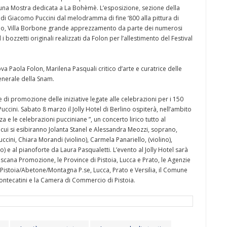
e una Mostra dedicata a La Bohèmè. L’esposizione, sezione della
i Giacomo Puccini dal melodramma di fine ‘800 alla pittura di
ggio, Villa Borbone grande apprezzamento da parte dei numerosi
i bozzetti originali realizzati da Folon per l’allestimento del Festival
 Paola Folon, Marilena Pasquali critico d’arte e curatrice delle
enerale della Snam.
 di promozione delle iniziative legate alle celebrazioni per i 150
Puccini. Sabato 8 marzo il Jolly Hotel di Berlino ospiterà, nell’ambito
a e le celebrazioni pucciniane ”, un concerto lirico tutto al
 cui si esibiranno Jolanta Stanel e Alessandra Meozzi, soprano,
cini, Chiara Morandi (violino), Carmela Panariello, (violino),
lo) e al pianoforte da Laura Pasqualetti. L’evento al Jolly Hotel sarà
scana Promozione, le Province di Pistoia, Lucca e Prato, le Agenzie
 Pistoia/Abetone/Montagna P.se, Lucca, Prato e Versilia, il Comune
ontecatini e la Camera di Commercio di Pistoia.