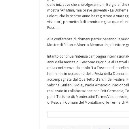
delle iniziative che si svolgeranno in Belgio anch
mostra “Ah Mimì, mia breve gioventù - La Bohème d
Folon”, che lo scorso anno ha registrato a Viare
visitatori, permetterà di ammirare gli acquarelli ed 
Puccini.
Alla conferenza di domani parteciperanno la vedova
Mostre di Folon e Alberto Meomartini, direttore g
Intanto continua l’intensa campagna internazionale
anni dalla nascita di Giacomo Puccini e al Festival 
della conferenza dal titolo “La Toscana di eccellenz
femminile in occasione della Festa della Donna, in
accompagnate dal Quartetto d’archi del Festival Puc
Sabrina Giuliani (viola), Paola Arnaboldi (violoncel
realizzato in collaborazione con Enit Germania, To
per il Turismo di: Montecatini Terme/Valdinievole,
di Pescia, i Comuni del Montalbano, le Terme di M