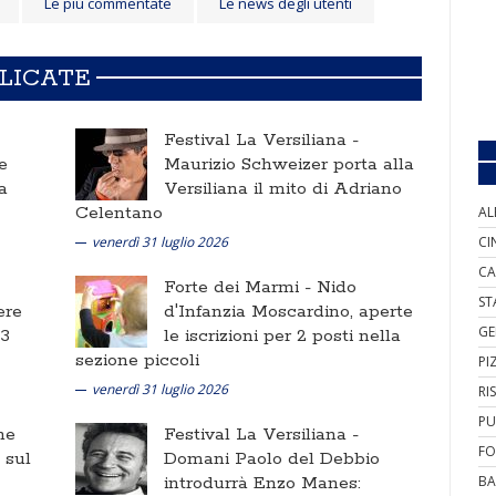
Le più commentate
Le news degli utenti
BLICATE
Festival La Versiliana -
e
Maurizio Schweizer porta alla
a
Versiliana il mito di Adriano
Celentano
AL
venerdì 31 luglio 2026
CI
CA
Forte dei Marmi -
Nido
ST
ere
d'Infanzia Moscardino, aperte
GE
 3
le iscrizioni per 2 posti nella
sezione piccoli
PI
venerdì 31 luglio 2026
RI
PU
ne
Festival La Versiliana -
FO
i sul
Domani Paolo del Debbio
introdurrà Enzo Manes:
BA