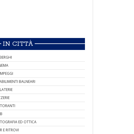
IN CITTÀ
BERGHI
NEMA
MPEGGI
ABILIMENTI BALNEARI
LATERIE
ZZERIE
STORANTI
B
TOGRAFIA ED OTTICA
R E RITROVI