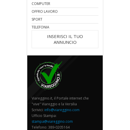
COMPUTER
OFFRO LAVORO
SPORT
TELEFONIA
INSERISCI IL TUO
ANNUNCIO
Viareggino.it, il Portale internet che
"vive" Viareggio e la Versilia
Scrivici:
info@viareggino.com
Ufficio Stampa:
stampa@viareggino.com
Telefono: 389-0205164