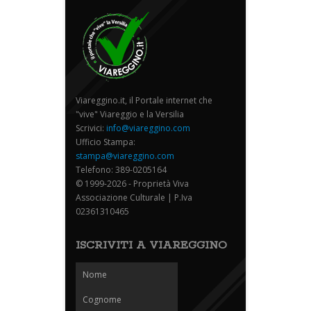
Viareggino.it, il Portale internet che
"vive" Viareggio e la Versilia
Scrivici:
info@viareggino.com
Ufficio Stampa:
stampa@viareggino.com
Telefono: 389-0205164
© 1999-2026 - Proprietà Viva
Associazione Culturale | P.Iva
02361310465
ISCRIVITI A VIAREGGINO