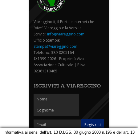
Viareggino.it, il Portale internet che
"vive" Viareggio e la Versilia
Scrivici:
info@viareggino.com
Ufficio Stampa:
stampa@viareggino.com
Telefono: 389-0205164
© 1999-2026 - Proprietà Viva
Associazione Culturale | P.Iva
02361310465
ISCRIVITI A VIAREGGINO
Informativa ai sensi dell'art. 13 D.LGS. 30 giugno 2003 n.196 e dell'art. 13