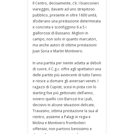
Il Centro, decisamente, c’è. I bianconeri
viareggini, davanti ad uno strepitoso
pubblico, presente in oltre 1600 unità,
sfoderano una prestazione determinata
e concreta e sconfiggono 6 a 5 i
giallorossi di Bassano. Migliori in
campo, non solo in quanto marcatori,
ma anche autori di ottime prestazioni:
Juan Soria e Martin Montivero.
In una partita per niente adatta ai deboli
di cuore, il C.g.c. offre agli spettatori una
delle partite più avvincenti di tutto l’anno
e riesce a domare gli avversari veneti. I
ragazzi di Cupisti, scesi in pista con lo
starting five più gettonato dell’anno,
ovvero quello con Barozzi tra i pali,
decisivo in alcune situazioni delicate,
Travasino, ottima prestazione la sua al
rientro, assieme a Palagi in regia e
Molina e Montivero frombolieri
offensivi, non partono benissimo e