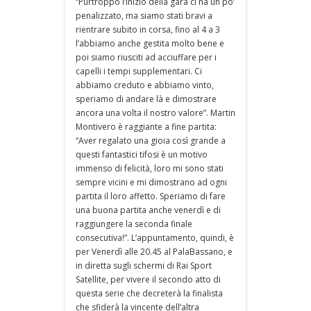
“Purtroppo l’inizio della gara ci ha un po’
penalizzato, ma siamo stati bravi a
rientrare subito in corsa, fino al 4 a 3
l’abbiamo anche gestita molto bene e
poi siamo riusciti ad acciuffare per i
capelli i tempi supplementari. Ci
abbiamo creduto e abbiamo vinto,
speriamo di andare là e dimostrare
ancora una volta il nostro valore”. Martin
Montivero è raggiante a fine partita:
“Aver regalato una gioia così grande a
questi fantastici tifosi è un motivo
immenso di felicità, loro mi sono stati
sempre vicini e mi dimostrano ad ogni
partita il loro affetto. Speriamo di fare
una buona partita anche venerdì e di
raggiungere la seconda finale
consecutiva!”. L’appuntamento, quindi, è
per Venerdì alle 20.45 al PalaBassano, e
in diretta sugli schermi di Rai Sport
Satellite, per vivere il secondo atto di
questa serie che decreterà la finalista
che sfiderà la vincente dell’altra