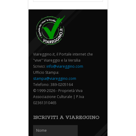
Viareggino.it, il Portale internet che
"vive" Viareggio e la Versilia
Scrivici:
info@viareggino.com
Ufficio Stampa:
stampa@viareggino.com
Telefono: 389-0205164
© 1999-2026 - Proprietà Viva
Associazione Culturale | P.Iva
02361310465
ISCRIVITI A VIAREGGINO