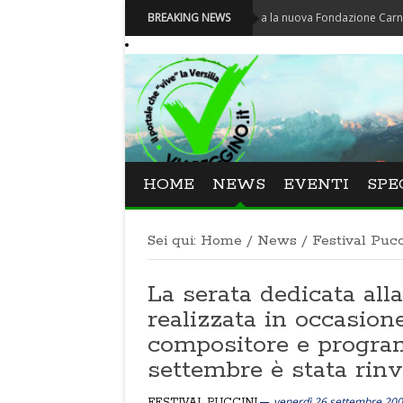
Carnevale - Nominata la nuova Fondazione Carnevale di V
BREAKING NEWS
HOME
NEWS
EVENTI
SPE
Sei qui:
Home
/
News
/
Festival Pucc
La serata dedicata al
realizzata in occasione
compositore e progra
settembre è stata rin
venerdì 26 settembre 20
FESTIVAL PUCCINI