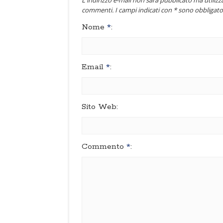
L'indirizzo e-mail non sarà pubblicato ma utilizza
commenti. I campi indicati con * sono obbligator
Nome
*
:
Email
*
:
Sito Web:
Commento
*
: