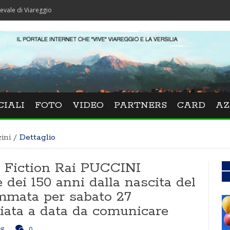
iareggio
CIALI
FOTO
VIDEO
PARTNERS
CARD
AZ
ini
/
Dettaglio
la Fiction Rai PUCCINI
 dei 150 anni dalla nascita del
mmata per sabato 27
viata a data da comunicare
08
0