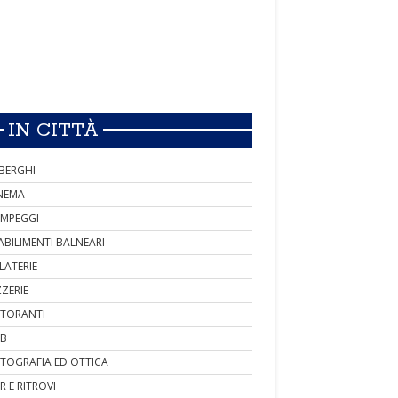
IN CITTÀ
BERGHI
NEMA
MPEGGI
ABILIMENTI BALNEARI
LATERIE
ZZERIE
STORANTI
B
TOGRAFIA ED OTTICA
R E RITROVI