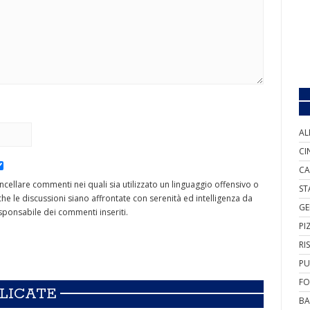
AL
CI
CA
cancellare commenti nei quali sia utilizzato un linguaggio offensivo o
ST
he le discussioni siano affrontate con serenità ed intelligenza da
GE
ponsabile dei commenti inseriti.
PI
RI
PU
FO
BLICATE
BA