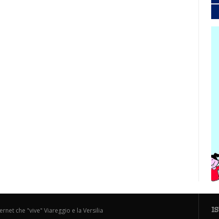
I
ternet che "vive" Viareggio e la Versilia