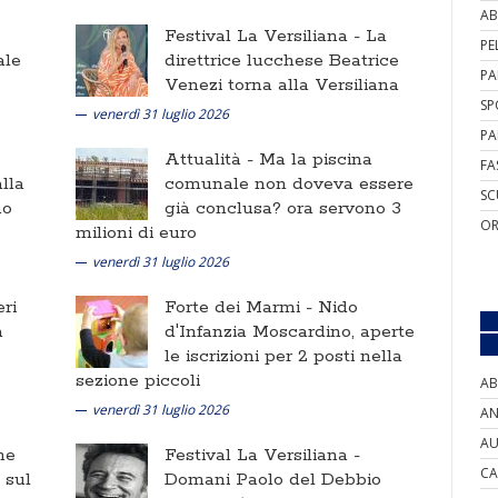
AB
Festival La Versiliana -
La
PE
ale
direttrice lucchese Beatrice
PA
Venezi torna alla Versiliana
SP
venerdì 31 luglio 2026
PA
Attualità -
Ma la piscina
FA
lla
comunale non doveva essere
SC
no
già conclusa? ora servono 3
OR
milioni di euro
venerdì 31 luglio 2026
ri
Forte dei Marmi -
Nido
a
d'Infanzia Moscardino, aperte
le iscrizioni per 2 posti nella
sezione piccoli
AB
venerdì 31 luglio 2026
AN
AU
ne
Festival La Versiliana -
CA
i sul
Domani Paolo del Debbio