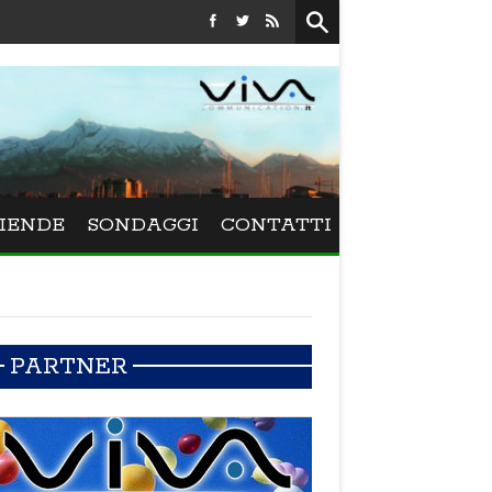
Festival La Versiliana - La direttrice lucchese Beatrice Venez
IENDE
SONDAGGI
CONTATTI
PARTNER