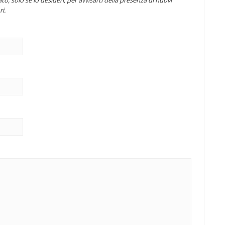
to, solo se lo desideri, per avvisarti della presenza di nuovi
i.