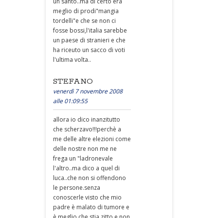
un santo..ma di certo era
meglio di prodi"mangia
tordelli"e che se non ci
fosse bossi,l'italia sarebbe
un paese di stranieri e che
ha riceuto un sacco di voti
l'ultima volta..
STEFANO
venerdì 7 novembre 2008
alle 01:09:55
allora io dico inanzitutto
che scherzavo!!!perchè a
me delle altre elezioni come
delle nostre non me ne
frega un "ladronevale
l'altro..ma dico a quel di
luca..che non si offendono
le persone.senza
conoscerle visto che mio
padre è malato di tumore e
è meglio che stia zitto e non