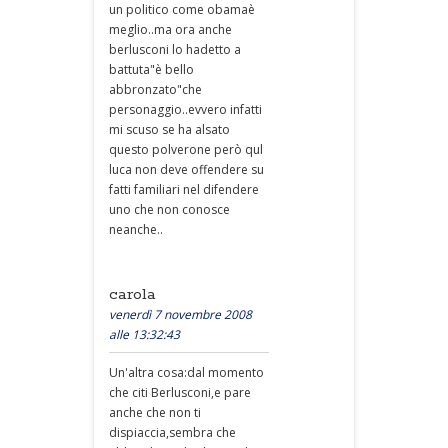
un politico come obamaè
meglio..ma ora anche
berlusconi lo hadetto a
battuta"è bello
abbronzato"che
personaggio..evvero infatti
mi scuso se ha alsato
questo polverone però qul
luca non deve offendere su
fatti familiari nel difendere
uno che non conosce
neanche..
carola
venerdì 7 novembre 2008
alle 13:32:43
Un'altra cosa:dal momento
che citi Berlusconi,e pare
anche che non ti
dispiaccia,sembra che