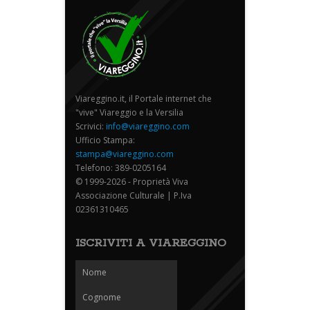
Viareggino.it, il Portale internet che
"vive" Viareggio e la Versilia
Scrivici:
info@viareggino.com
Ufficio Stampa:
stampa@viareggino.com
Telefono: 389-0205164
© 1999-2026 - Proprietà Viva
Associazione Culturale | P.Iva
02361310465
ISCRIVITI A VIAREGGINO