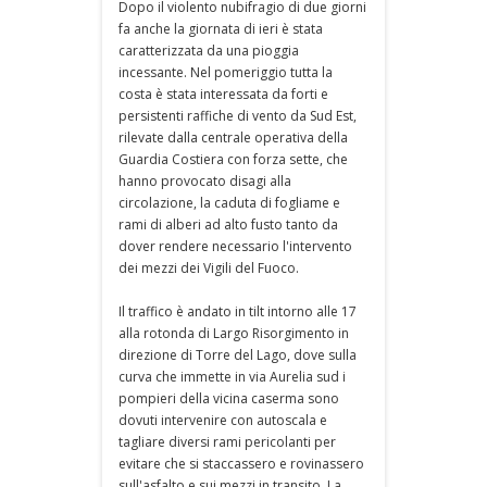
Dopo il violento nubifragio di due giorni
fa anche la giornata di ieri è stata
caratterizzata da una pioggia
incessante. Nel pomeriggio tutta la
costa è stata interessata da forti e
persistenti raffiche di vento da Sud Est,
rilevate dalla centrale operativa della
Guardia Costiera con forza sette, che
hanno provocato disagi alla
circolazione, la caduta di fogliame e
rami di alberi ad alto fusto tanto da
dover rendere necessario l'intervento
dei mezzi dei Vigili del Fuoco.
Il traffico è andato in tilt intorno alle 17
alla rotonda di Largo Risorgimento in
direzione di Torre del Lago, dove sulla
curva che immette in via Aurelia sud i
pompieri della vicina caserma sono
dovuti intervenire con autoscala e
tagliare diversi rami pericolanti per
evitare che si staccassero e rovinassero
sull'asfalto e sui mezzi in transito. La