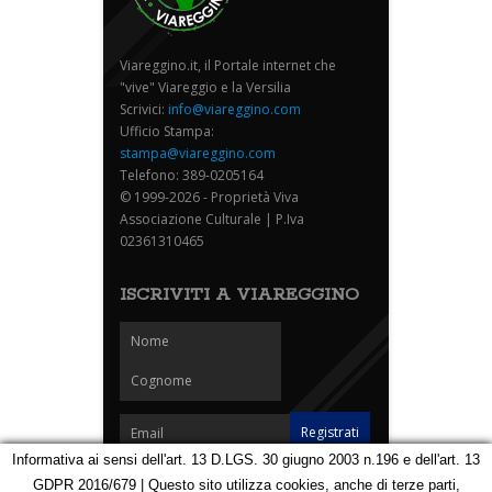
Viareggino.it, il Portale internet che
"vive" Viareggio e la Versilia
Scrivici:
info@viareggino.com
Ufficio Stampa:
stampa@viareggino.com
Telefono: 389-0205164
© 1999-2026 - Proprietà Viva
Associazione Culturale | P.Iva
02361310465
ISCRIVITI A VIAREGGINO
Informativa ai sensi dell'art. 13 D.LGS. 30 giugno 2003 n.196 e dell'art. 13
GDPR 2016/679 | Questo sito utilizza cookies, anche di terze parti,