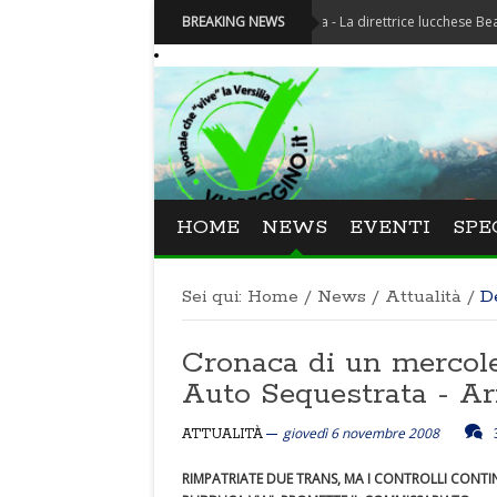
Festival La Versiliana - La direttrice lucchese Beatrice Venez
BREAKING NEWS
HOME
NEWS
EVENTI
SPE
Sei qui:
Home
/
News
/
Attualità
/
D
Cronaca di un mercoled
Auto Sequestrata - Arr
giovedì 6 novembre 2008
ATTUALITÀ
RIMPATRIATE DUE TRANS, MA I CONTROLLI CONTI