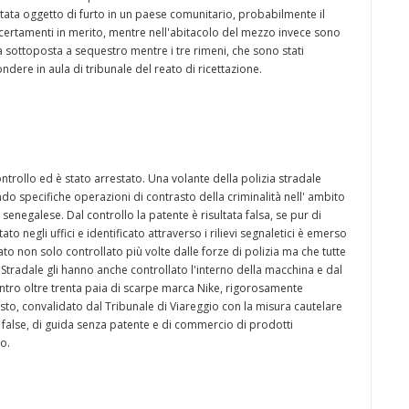
a stata oggetto di furto in un paese comunitario, probabilmente il
accertamenti in merito, mentre nell'abitacolo del mezzo invece sono
ata sottoposta a sequestro mentre i tre rimeni, che sono stati
ndere in aula di tribunale del reato di ricettazione.
ntrollo ed è stato arrestato. Una volante della polizia stradale
do specifiche operazioni di contrasto della criminalità nell' ambito
negalese. Dal controllo la patente è risultata falsa, se pur di
ato negli uffici e identificato attraverso i rilievi segnaletici è emerso
stato non solo controllato più volte dalle forze di polizia ma che tutte
lla Stradale gli hanno anche controllato l'interno della macchina e dal
entro oltre trenta paia di scarpe marca Nike, rigorosamente
resto, convalidato dal Tribunale di Viareggio con la misura cautelare
à false, di guida senza patente e di commercio di prodotti
o.