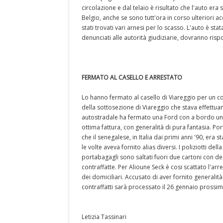
circolazione e dal telaio è risultato che l'auto er
Belgio, anche se sono tutt'ora in corso ulteriori 
stati trovati vari arnesi per lo scasso. L'auto è st
denunciati alle autorità giudiziarie, dovranno rispo
FERMATO AL CASELLO E ARRESTATO
Lo hanno fermato al casello di Viareggio per un co
della sottosezione di Viareggio che stava effettuan
autostradale ha fermato una Ford con a bordo un se
ottima fattura, con generalità di pura fantasia. Port
che il senegalese, in Italia dai primi anni '90, era 
le volte aveva fornito alias diversi. I poliziotti de
portabagagli sono saltati fuori due cartoni con d
contraffatte. Per Alioune Seck è cosi scattato l'ar
dei domiciliari. Accusato di aver fornito generalit
contraffatti sarà processato il 26 gennaio prossim
Letizia Tassinari