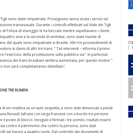
 Tigli sono state rimpatriate. Proseguono senza sosta i servizi sul
zione transessuale. Durante i controlli effettuati sul Viale dei Tigli
i Polizia di Viareggio le ha beccate mentre aspettavano i clienti.
ntiquattro anni e la seconda di ventidue, sono state munite di
o dal quale sono rimpatriate in Brasile. Altri tre provvedimenti di
C
ore ai danni di altri tre trans. " Tali interventi – informa il primo
 l'esercizio della prostituzione sulla pubblica via". In particolar
presenza dei trans brasiliani sembra aumentata, per questo motivo "
eno non sarà completamento debellato".
IONE TRE RUMENI
a di ieri mattina su un'auto sospetta, e sono stati denunciati a piede
re una Renault Safrane con targa francese con a bordo tre persone
 il posto di blocco. Inesguiti e fermati i tre uomini, risultati essere
 sia contro il patrimonio che contro la persona, sono stati
olli sul mezzo a quattro ruote. Dal controllo dei documenti di