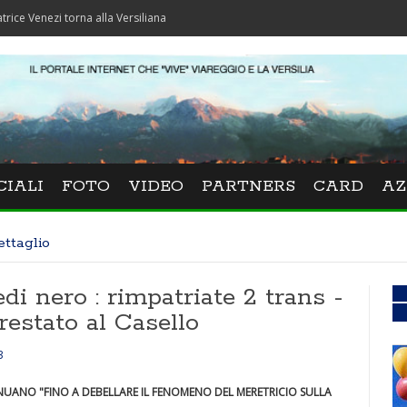
i torna alla Versiliana
CIALI
FOTO
VIDEO
PARTNERS
CARD
AZ
ettaglio
i nero : rimpatriate 2 trans -
estato al Casello
3
NUANO "FINO A DEBELLARE IL FENOMENO DEL MERETRICIO SULLA