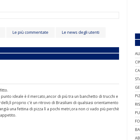
Le più commentate
Le news degli utenti
AL
CI
CA
ST
GE
fitto.
PI
 punto ideale è il mercato,ancor di più tra un banchetto di trucchi e
delli,lì proprio c'è un ritrovo di Brasiliani di qualsiasi orientamento
RI
ià una fettina di pizza lì a pochi metri,ora non ci vado più perchè
PU
'appetito.
FO
BA
AB