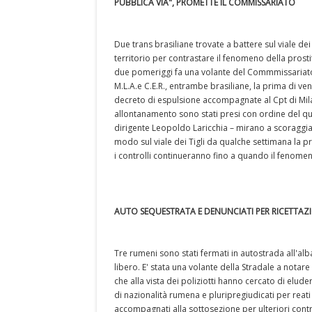
PUBBLICA VIA", PROMETTE IL COMMISSARIATO
Due trans brasiliane trovate a battere sul viale dei
territorio per contrastare il fenomeno della prostitu
due pomeriggi fa una volante del Commmissariato d
M.L.A.e C.E.R., entrambe brasiliane, la prima di ve
decreto di espulsione accompagnate al Cpt di Milan
allontanamento sono stati presi con ordine del quest
dirigente Leopoldo Laricchia – mirano a scoraggiare
modo sul viale dei Tigli da qualche settimana la 
i controlli continueranno fino a quando il fenom
AUTO SEQUESTRATA E DENUNCIATI PER RICETTAZ
Tre rumeni sono stati fermati in autostrada all'alb
libero. E' stata una volante della Stradale a nota
che alla vista dei poliziotti hanno cercato di eludere
di nazionalità rumena e pluripregiudicati per reati
accompagnati alla sottosezione per ulteriori contr