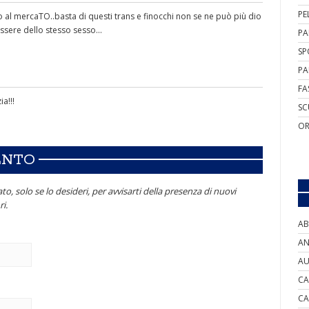
PE
o al mercaTO..basta di questi trans e finocchi non se ne può più dio
essere dello stesso sesso...
PA
SP
PA
FA
ia!!!
SC
OR
ENTO
to, solo se lo desideri, per avvisarti della presenza di nuovi
i.
AB
AN
AU
CA
CA