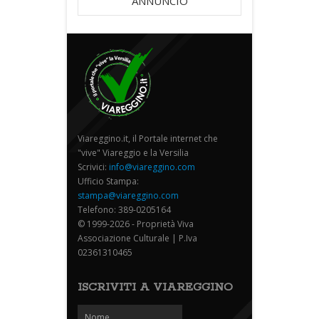
ANNUNCIO
Viareggino.it, il Portale internet che
"vive" Viareggio e la Versilia
Scrivici:
info@viareggino.com
Ufficio Stampa:
stampa@viareggino.com
Telefono: 389-0205164
© 1999-2026 - Proprietà Viva
Associazione Culturale | P.Iva
02361310465
ISCRIVITI A VIAREGGINO