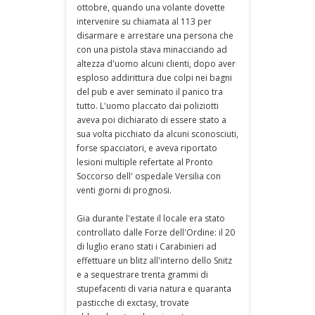
ottobre, quando una volante dovette
intervenire su chiamata al 113 per
disarmare e arrestare una persona che
con una pistola stava minacciando ad
altezza d'uomo alcuni clienti, dopo aver
esploso addirittura due colpi nei bagni
del pub e aver seminato il panico tra
tutto. L'uomo placcato dai poliziotti
aveva poi dichiarato di essere stato a
sua volta picchiato da alcuni sconosciuti,
forse spacciatori, e aveva riportato
lesioni multiple refertate al Pronto
Soccorso dell' ospedale Versilia con
venti giorni di prognosi.
Gia durante l'estate il locale era stato
controllato dalle Forze dell'Ordine: il 20
di luglio erano stati i Carabinieri ad
effettuare un blitz all'interno dello Snitz
e a sequestrare trenta grammi di
stupefacenti di varia natura e quaranta
pasticche di exctasy, trovate