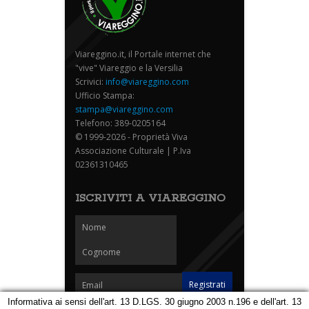
Viareggino.it, il Portale internet che
"vive" Viareggio e la Versilia
Scrivici:
info@viareggino.com
Ufficio Stampa:
stampa@viareggino.com
Telefono: 389-0205164
© 1999-2026 - Proprietà Viva
Associazione Culturale | P.Iva
02361310465
ISCRIVITI A VIAREGGINO
Informativa ai sensi dell'art. 13 D.LGS. 30 giugno 2003 n.196 e dell'art. 13