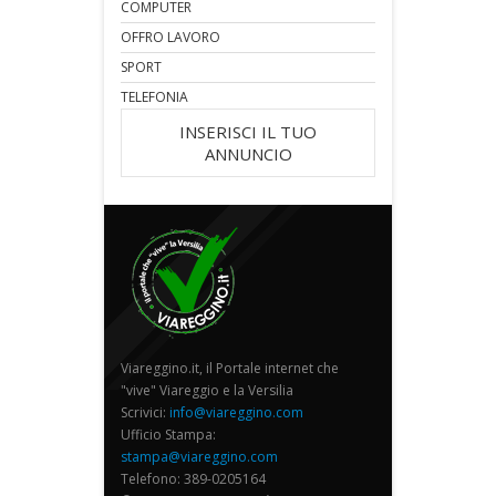
COMPUTER
OFFRO LAVORO
SPORT
TELEFONIA
INSERISCI IL TUO
ANNUNCIO
Viareggino.it, il Portale internet che
"vive" Viareggio e la Versilia
Scrivici:
info@viareggino.com
Ufficio Stampa:
stampa@viareggino.com
Telefono: 389-0205164