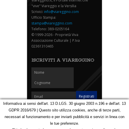
Viareggino.it, il Portale internet che
"vive" Viareggio e la Versilia
Scrivici:
info@viareggino.com
Ufficio Stampa:
stampa@viareggino.com
Telefono: 389-0205164
© 1999-2026 - Proprietà Viva
Associazione Culturale | P.Iva
02361310465
ISCRIVITI A VIAREGGINO
Informativa ai sensi dell'art. 13 D.LGS. 30 giugno 2003 n.196 e dell'art. 13
GDPR 2016/679 | Questo sito utilizza cookies, anche di terze parti,
Homepage
Notizie
Speciali
Eventi
Foto Carnevale
necessari al funzionamento e per inviarti pubblicità e servizi in linea con
Foto Viareggino
Partners
Contatti
le tue preferenze.
Privacy e Cookie Policy
Mappa