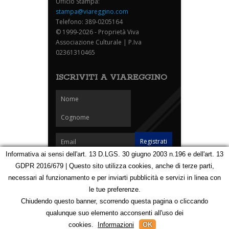
Ufficio Stampa:
stampa@viareggino.com
Telefono: 389-0205164
© 1999-2026 - Proprietà Viva
Associazione Culturale | P.Iva
02361310465
ISCRIVITI A VIAREGGINO
Informativa ai sensi dell'art. 13 D.LGS. 30 giugno 2003 n.196 e dell'art. 13
GDPR 2016/679 | Questo sito utilizza cookies, anche di terze parti,
Homepage
Notizie
Speciali
Eventi
Foto Carnevale
necessari al funzionamento e per inviarti pubblicità e servizi in linea con
Foto Viareggino
Partners
Contatti
le tue preferenze.
Privacy e Cookie Policy
Mappa
Chiudendo questo banner, scorrendo questa pagina o cliccando
qualunque suo elemento acconsenti all'uso dei
123162905
cookies.
Informazioni
OK