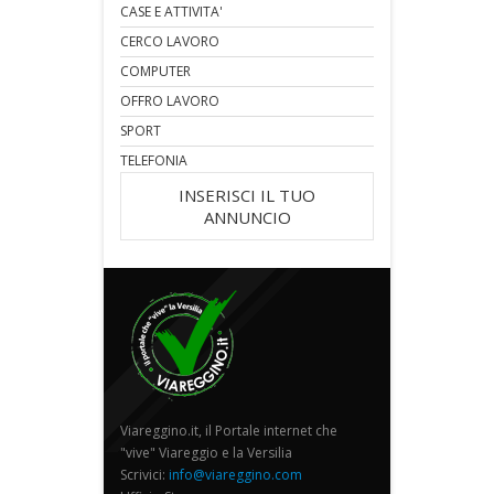
CASE E ATTIVITA'
CERCO LAVORO
COMPUTER
OFFRO LAVORO
SPORT
TELEFONIA
INSERISCI IL TUO
ANNUNCIO
Viareggino.it, il Portale internet che
"vive" Viareggio e la Versilia
Scrivici:
info@viareggino.com