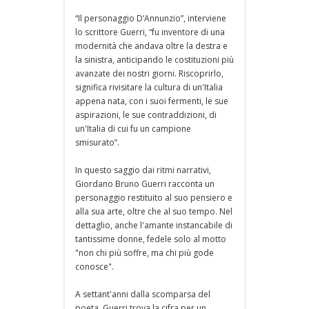
“Il personaggio D’Annunzio”, interviene
lo scrittore Guerri, “fu inventore di una
modernità che andava oltre la destra e
la sinistra, anticipando le costituzioni più
avanzate dei nostri giorni. Riscoprirlo,
significa rivisitare la cultura di un'Italia
appena nata, con i suoi fermenti, le sue
aspirazioni, le sue contraddizioni, di
un'Italia di cui fu un campione
smisurato”.
In questo saggio dai ritmi narrativi,
Giordano Bruno Guerri racconta un
personaggio restituito al suo pensiero e
alla sua arte, oltre che al suo tempo. Nel
dettaglio, anche l'amante instancabile di
tantissime donne, fedele solo al motto
"non chi più soffre, ma chi più gode
conosce".
A settant'anni dalla scomparsa del
poeta, Guerri trova la cifra per un