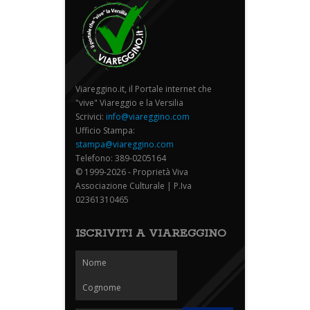
Viareggino.it, il Portale internet che
"vive" Viareggio e la Versilia
Scrivici:
info@viareggino.com
Ufficio Stampa:
stampa@viareggino.com
Telefono: 389-0205164
© 1999-2026 - Proprietà Viva
Associazione Culturale | P.Iva
02361310465
ISCRIVITI A VIAREGGINO