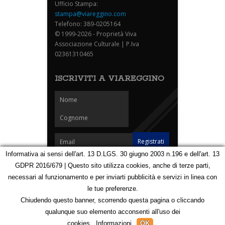
Ufficio Stampa:
stampa@viareggino.com
Telefono: 389-0205164
© 1999-2026 - Proprietà Viva
Associazione Culturale | P.Iva
02361310465
ISCRIVITI A VIAREGGINO
Informativa ai sensi dell'art. 13 D.LGS. 30 giugno 2003 n.196 e dell'art. 13
GDPR 2016/679 | Questo sito utilizza cookies, anche di terze parti,
Homepage
Notizie
Speciali
Eventi
Foto Carnevale
necessari al funzionamento e per inviarti pubblicità e servizi in linea con
Foto Viareggino
Partners
Contatti
le tue preferenze.
Privacy e Cookie Policy
Mappa
Chiudendo questo banner, scorrendo questa pagina o cliccando
qualunque suo elemento acconsenti all'uso dei
123129850
cookies.
Informazioni
OK