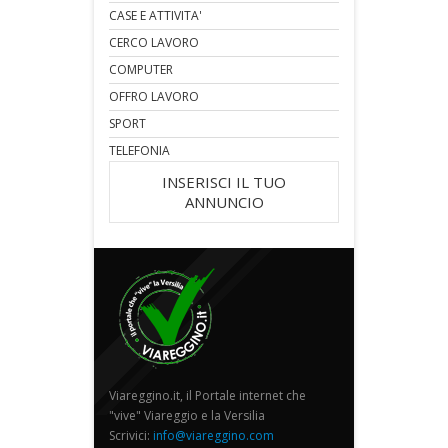
CASE E ATTIVITA'
CERCO LAVORO
COMPUTER
OFFRO LAVORO
SPORT
TELEFONIA
INSERISCI IL TUO
ANNUNCIO
Viareggino.it, il Portale internet che
"vive" Viareggio e la Versilia
Scrivici:
info@viareggino.com