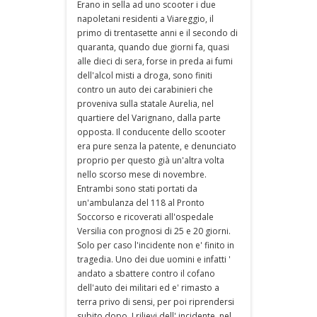
Erano in sella ad uno scooter i due
napoletani residenti a Viareggio, il
primo di trentasette anni e il secondo di
quaranta, quando due giorni fa, quasi
alle dieci di sera, forse in preda ai fumi
dell'alcol misti a droga, sono finiti
contro un auto dei carabinieri che
proveniva sulla statale Aurelia, nel
quartiere del Varignano, dalla parte
opposta. Il conducente dello scooter
era pure senza la patente, e denunciato
proprio per questo già un'altra volta
nello scorso mese di novembre.
Entrambi sono stati portati da
un'ambulanza del 118 al Pronto
Soccorso e ricoverati all'ospedale
Versilia con prognosi di 25 e 20 giorni.
Solo per caso l'incidente non e' finito in
tragedia. Uno dei due uomini e infatti '
andato a sbattere contro il cofano
dell'auto dei militari ed e' rimasto a
terra privo di sensi, per poi riprendersi
subito dopo. I rilievi dell' incidente, nel