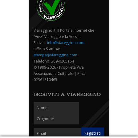
Viareggino.it, il Portale internet che
"vive" Viareggio e la Versilia
Scrivici:
info@viareggino.com
Ufficio Stampa:
stampa@viareggino.com
Telefono: 389-0205164
© 1999-2026 - Proprietà Viva
Associazione Culturale | P.Iva
02361310465
ISCRIVITI A VIAREGGINO