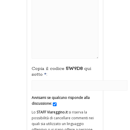
Copia il codice
5W9D8
qui
sotto
*
:
Avvisami se qualcuno risponde alla
discussione:
Lo
STAFF Viareggino.it
si riserva la
possibilità di cancellare commenti nei
quali sia utilizzato un linguaggio
offensivo o vi siano offese a persone