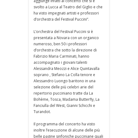
aggiunge infatti al concerto che si è
svolto a Lucca al Teatro del Giglio e che
ha visto impegnati artisti e professori
d’orchestra del Festival Puccini”.
L’orchestra del Festival Puccini si è
presentata a Novara con un organico
numeroso, ben 50 i professori
d’orchestra che sotto la direzione di
Fabrizio Maria Carminati, hanno
accompagnato i giovani talenti
Alessandra Meozzi e Alice Quintavalla
soprano , Stefano La Colla tenore e
Alessandro Luongo baritono in una
selezione delle più celebri arie del
repertorio pucciniano tratte da La
Bohème, Tosca, Madama Butterfly, La
Fanciulla del West, Gianni Schicchi e
Turandot.
Il programma del concerto ha visto
inoltre l’esecuzione di alcune delle più
belle pagine sinfoniche pucciniane quali