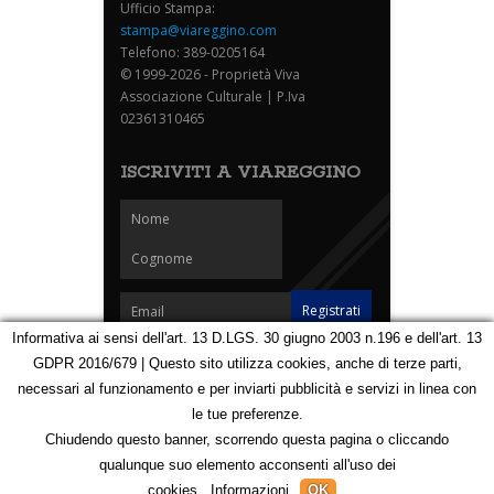
Ufficio Stampa:
stampa@viareggino.com
Telefono: 389-0205164
© 1999-2026 - Proprietà Viva
Associazione Culturale | P.Iva
02361310465
ISCRIVITI A VIAREGGINO
Informativa ai sensi dell'art. 13 D.LGS. 30 giugno 2003 n.196 e dell'art. 13
GDPR 2016/679 | Questo sito utilizza cookies, anche di terze parti,
Homepage
Notizie
Speciali
Eventi
Foto Carnevale
necessari al funzionamento e per inviarti pubblicità e servizi in linea con
Foto Viareggino
Partners
Contatti
le tue preferenze.
Privacy e Cookie Policy
Mappa
Chiudendo questo banner, scorrendo questa pagina o cliccando
qualunque suo elemento acconsenti all'uso dei
123125186
cookies.
Informazioni
OK